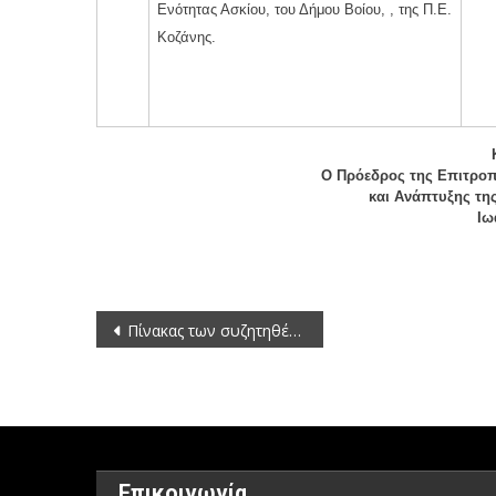
Ενότητας Ασκίου, του Δήμου Βοίου, , της Π.Ε.
Κοζάνης.
Ο Πρόεδρος της Επιτροπ
και Ανάπτυξης τη
Ιω
Πλοήγηση
Πίνακας των συζητηθέντων θεμάτων κατά την 7η/14-11-2012 συνεδρίαση της Επιτροπής Κοινωνικής Συνοχής της Περιφέρειας Δυτικής Μακεδονίας
άρθρων
Επικοινωνία