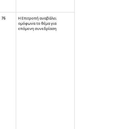
Η Επιτροπή αναβάλει
76
ομόφωνα το θέμα για
επόμενη συνεδρίαση