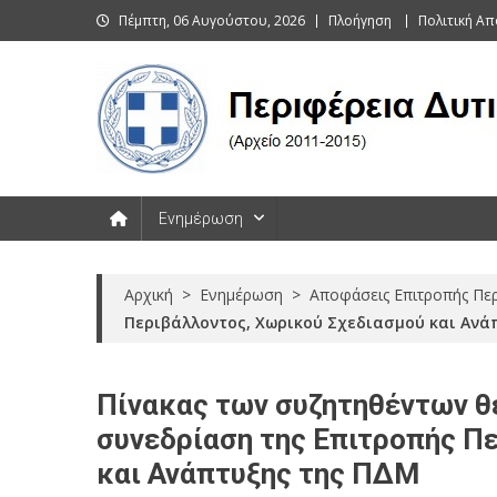
Skip
Πέμπτη, 06 Αυγούστου, 2026
Πλοήγηση
Πολιτική Α
to
content
Περιφέρεια Δυτικής Μακεδονί
Ενημέρωση
Αρχική
>
Ενημέρωση
>
Αποφάσεις Επιτροπής Πε
Περιβάλλοντος, Χωρικού Σχεδιασμού και Ανά
Πίνακας των συζητηθέντων θ
συνεδρίαση της Επιτροπής Π
και Ανάπτυξης της ΠΔΜ