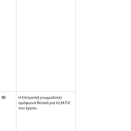
Η Επιτροπή γνωμοδοτεί
80
ομόφωνα θετικά για τη Μ.Π.Ε
του έργου