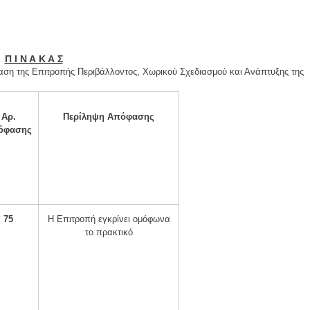
Π Ι Ν Α Κ Α Σ
αση της Επιτροπής Περιβάλλοντος, Χωρικού Σχεδιασμού και Ανάπτυξης της
Αρ.
Περίληψη Απόφασης
όφασης
75
Η Επιτροπή εγκρίνει ομόφωνα
το πρακτικό