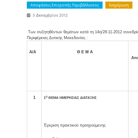
Αποφάσεις Επιτροπής Περιβάλλοντος
Ενημέρωση
3 Δεκεμβρίου 2012
Των συζητηθέντων θεμάτων κατά τη 14η/28-11-2012 συνεδρί
Περιφέρειας Δυτικής Μακεδονίας
:
Α/Α
Θ Ε Μ Α
Απ
1
Ο
1
ΘΕΜΑ ΗΜΕΡΗΣΙΑΣ ΔΙΑΤΑΞΗΣ
Έγκριση πρακτικού προηγούμενης