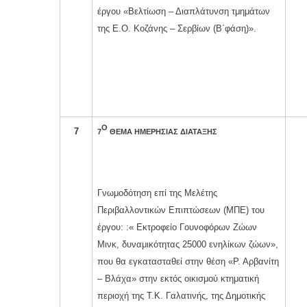
έργου «Βελτίωση – Διαπλάτυνση τμημάτων
της Ε.Ο. Κοζάνης – Σερβίων (Β΄φάση)».
Ο
7
7
ΘΕΜΑ ΗΜΕΡΗΣΙΑΣ ΔΙΑΤΑΞΗΣ
Γνωμοδότηση επί της Μελέτης
Περιβαλλοντικών Επιπτώσεων (ΜΠΕ) του
έργου: :« Εκτροφείο Γουνοφόρων Ζώων
Μινκ, δυναμικότητας 25000 ενηλίκων ζώων»,
που θα εγκατασταθεί στην θέση «Ρ. Αρβανίτη
– Βλάχα» στην εκτός οικισμού κτηματική
περιοχή της Τ.Κ. Γαλατινής, της Δημοτικής