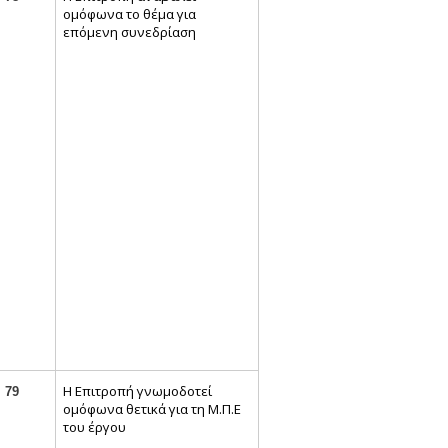
ομόφωνα το θέμα για
επόμενη συνεδρίαση
Η Επιτροπή γνωμοδοτεί
79
ομόφωνα θετικά για τη Μ.Π.Ε
του έργου