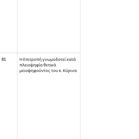
Η Επιτροπή γνωμοδοτεί κατά
81
πλειοψηφία θετικά
μειοψηφούντος του κ. Κύρινα