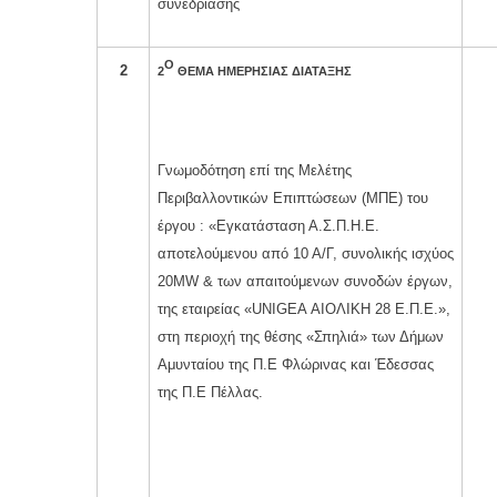
συνεδρίασης
Ο
2
2
ΘΕΜΑ ΗΜΕΡΗΣΙΑΣ ΔΙΑΤΑΞΗΣ
Γνωμοδότηση επί της Μελέτης
Περιβαλλοντικών Επιπτώσεων (ΜΠΕ) του
έργου : «Εγκατάσταση Α.Σ.Π.Η.Ε.
αποτελούμενου από 10 Α/Γ, συνολικής ισχύος
20MW & των απαιτούμενων συνοδών έργων,
της εταιρείας «UNIGEA ΑΙΟΛΙΚΗ 28 Ε.Π.Ε.»,
στη περιοχή της θέσης «Σπηλιά» των Δήμων
Αμυνταίου της Π.Ε Φλώρινας και Έδεσσας
της Π.Ε Πέλλας.