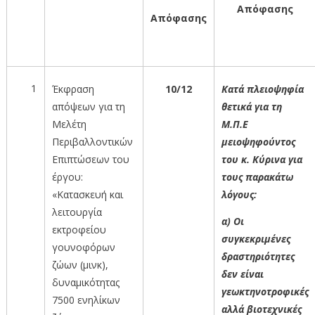
Απόφασης
Απόφασης
1
Έκφραση
10/12
Κατά πλειοψηφία
απόψεων για τη
θετικά για τη
Μελέτη
Μ.Π.Ε
Περιβαλλοντικών
μειοψηφούντος
Επιπτώσεων του
του κ. Κύρινα για
έργου:
τους παρακάτω
«Κατασκευή και
λόγους:
λειτουργία
α) Οι
εκτροφείου
συγκεκριμένες
γουνοφόρων
δραστηριότητες
ζώων (μινκ),
δεν είναι
δυναμικότητας
γεωκτηνοτροφικές
7500 ενηλίκων
αλλά βιοτεχνικές