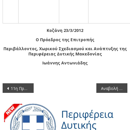
Κοζάνη 23/3/2012
Ο Πρόεδρος της Επιτροπής
Περιβάλλοντος, Χωρικού Σχεδιασμού και Ανάπτυξης της
Περιφέρειας Δυτικής Μακεδονίας
Ιωάννης Αντωνιάδης
Πλοήγηση
11η Πρόσκληση σε συνεδρίαση της Οικονομικής Επιτροπής της Περιφέρειας Δυτικής Μακεδονίας 2012
Αναβολή Πρόσκλησης της συνεδρίαση της 26ης Μαρτίου 2012
άρθρων