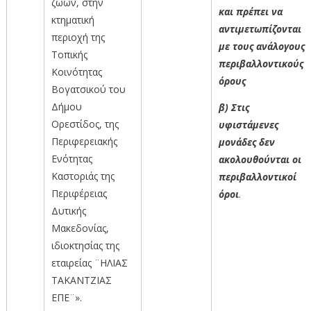
ζώων, στην
και πρέπει να
κτηματική
αντιμετωπίζονται
περιοχή της
με τους ανάλογους
Τοπικής
περιβαλλοντικούς
Κοινότητας
όρους
Βογατσικού του
Δήμου
β) Στις
Ορεστίδος, της
υφιστάμενες
Περιφερειακής
μονάδες δεν
Ενότητας
ακολουθούνται οι
Καστοριάς της
περιβαλλοντικοί
Περιφέρειας
όροι
.
Δυτικής
Μακεδονίας,
ιδιοκτησίας της
εταιρείας ¨ΗΛΙΑΣ
ΤΑΚΑΝΤΖΙΑΣ
ΕΠΕ¨».