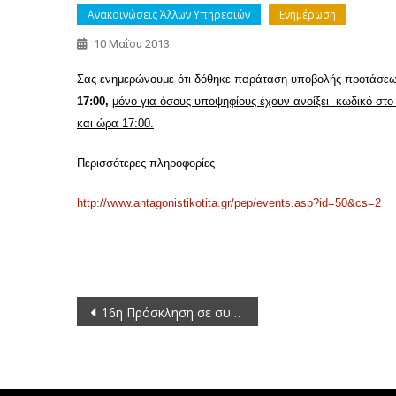
Ανακοινώσεις Άλλων Υπηρεσιών
Ενημέρωση
10 Μαΐου 2013
Σας ενημερώνουμε ότι δόθηκε παράταση υποβολής προτάσε
17:00,
μόνο για όσους υποψηφίους έχουν ανοίξει κωδικό στο 
και ώρα 17:00.
Περισσότερες πληροφορίες
http://www.antagonistikotita.gr/pep/events.asp?id=50&cs=2
Πλοήγηση
16η Πρόσκληση σε συνεδρίαση της Οικονομικής Επιτροπής της Περιφέρειας Δυτικής Μακεδονίας 2013
άρθρων