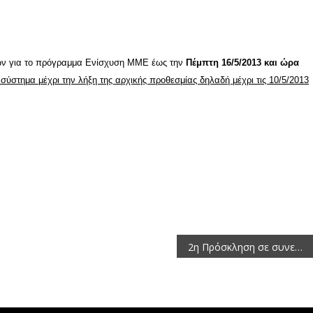
ων για το πρόγραμμα Ενίσχυση ΜΜΕ έως την
Πέμπτη 16/5/2013 και ώρα
σύστημα μέχρι την λήξη της αρχικής προθεσμίας δηλαδή μέχρι τις 10/5/2013
2η Πρόσκληση σε συνεδρίαση της Επιτροπής Περιβάλλοντος, Χωρικού Σχεδιασμού και Ανάπτυξης της Περιφέρειας Δυτικής Μακεδονίας