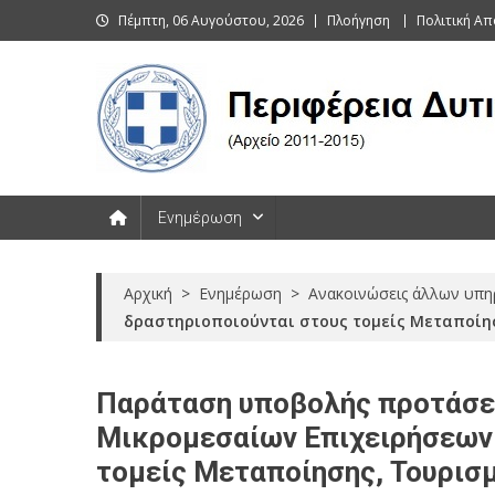
Skip
Πέμπτη, 06 Αυγούστου, 2026
Πλοήγηση
Πολιτική Α
to
content
Περιφέρεια Δυτικής Μακεδονί
Ενημέρωση
Αρχική
>
Ενημέρωση
>
Ανακοινώσεις άλλων υπη
δραστηριοποιούνται στους τομείς Μεταποίησ
Παράταση υποβολής προτάσεω
Μικρομεσαίων Επιχειρήσεων 
τομείς Μεταποίησης, Τουρισ