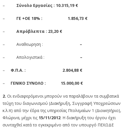
–
Σύνολο Εργασίες :
10.315,19 €
–
ΓΕ +ΟΕ 18% : 1.856,73 €
–
Απρόβλεπτα :
23,20 €
– Αναθεωρηση :
–
– Απολογιστικά :
–
–
Φ.Π.Α. : 2.804,88 €
–
ΓΕΝΙΚΟ ΣΥΝΟΛΟ : 15.000,00 €
2.
Οι ενδιαφερόμενοι μπορούν να παραλάβουν τα συμβατικά
τεύχη του διαγωνισμού (Διακήρυξη, Συγγραφή Υποχρεώσεων
κ.λ.π) από την έδρα της υπηρεσίας Πτολεμαίων 1 (Διοικητήριο),
Φλώρινα, μέχρι τις
15/11/2012
.
Η διακήρυξη του έργου έχει
συνταχθεί κατά το εγκεκριμένο από τον υπουργό ΠΕΧΩΔΕ