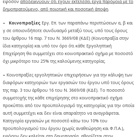
εφόσον
αποδεικνύουν ότι έχουν εκτελέσει έργα παρόμοια με το
δημοπρατούμενο, από ποιοτική και ποσοτική άποψη
.
– Κοινοπραξίες
Εργ. Επ. των παραπάνω περιπτώσεων α, β και
γ σε οποιονδήποτε συνδυασμό μεταξύ τους, υπό τους όρους
του άρθρου 16 παρ. 7 του Ν. 3669/08 (ΚΔΕ) (Κοινοπραξία στην
ίδια κατηγορία) και υπό τον όρο ότι κάθε Εργοληπτική
Επιχείρηση θα συμμετέχει στο κοινοπρακτικό σχήμα με ποσοστό
όχι μικρότερο του 25% της καλούμενης κατηγορίας.
–
Κοινοπραξίες εργοληπτικών επιχειρήσεων για την κάλυψη των
διαφόρων κατηγοριών των εργασιών του έργου υπό τους όρους
της παρ. 3 του άρθρου 16 του Ν. 3669/08 (ΚΔΕ). Το ποσοστό
συμμετοχής της κάθε επιχείρησης στο κοινοπρακτικό σχήμα
προκύπτει από τον προϋπολογισμό της κατηγορίας για την οποία
αυτή συμμετέχει και δεν είναι απαραίτητο να αναγράφεται.
Κατηγορία εργασιών με ποσοστό κάτω του 10% του
προϋπολογισμού του έργου (χωρίς αναθεώρηση και Φ.Π.Α.),
εφόσον δεν καλείται στη δημοπρασία, αθροίζεται στον