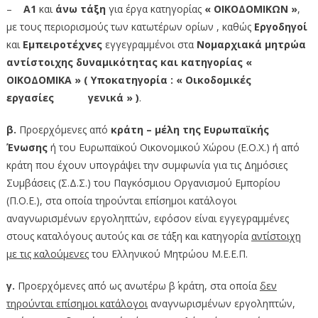
–
Α1
και
άνω τάξη
για έργα κατηγορίας
« ΟΙΚΟΔΟΜΙΚΩΝ »
,
με τους περιορισμούς των κατωτέρων ορίων , καθώς
Εργοδηγοί
και
Εμπειροτέχνες
εγγεγραμμένοι στα
Νομαρχιακά μητρώα
αντίστοιχης δυναμικότητας και κατηγορίας «
ΟΙΚΟΔΟΜΙΚΑ » ( Υποκατηγορία : « Οικοδομικές
εργασίες γενικά » )
.
β.
Προερχόμενες από
κράτη – μέλη της Ευρωπαϊκής
Ένωσης
ή του Ευρωπαϊκού Οικονομικού Χώρου (Ε.Ο.Χ.) ή από
κράτη που έχουν υπογράψει την συμφωνία για τις Δημόσιες
Συμβάσεις (Σ.Δ.Σ.) του Παγκόσμιου Οργανισμού Εμπορίου
(Π.Ο.Ε.), στα οποία τηρούνται επίσημοι κατάλογοι
αναγνωρισμένων εργοληπτών, εφόσον είναι εγγεγραμμένες
στους καταλόγους αυτούς και σε τάξη και κατηγορία
αντίστοιχη
με τις καλούμενες
του Ελληνικού Μητρώου Μ.Ε.Ε.Π.
γ.
Προερχόμενες από ως ανωτέρω β΄ κράτη, στα οποία
δεν
τηρούνται επίσημοι κατάλογοι
αναγνωρισμένων εργοληπτών,