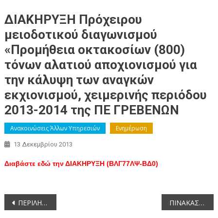
ΔΙΑΚΗΡΥΞΗ Πρόχειρου
μειοδοτικού διαγωνισμού
«Προμήθεια οκτακοσίων (800)
τόνων αλατιού αποχιονισμού για
την κάλυψη των αναγκών
εκχιονισμού, χειμερινής περιόδου
2013-2014 της ΠΕ ΓΡΕΒΕΝΩΝ
Ανακοινώσεις Άλλων Υπηρεσιών
Ενημέρωση
13 Δεκεμβρίου 2013
Διαβάστε εδώ την ΔΙΑΚΗΡΥΞΗ (ΒΛΓ77ΛΨ-ΒΔ0)
Πλοήγηση
ΠΕΡΙΛΗΨΗ ΔΙΑΚΗΡΥΞΗΣ Ανοικτού Διεθνή Διαγωνισμού για την ανάθεση υπηρεσιών μεταφοράς μαθητών, χωρικής αρμοδιότητας Π. Ε. Κοζάνης, για το σχολικό έτος 2013-2014
ΠΙΝΑΚΑΣ Των συζητηθέντων θεμάτων κατά την 47η/10-12-2013 συνεδρίαση της Οικονομικής Επιτροπής της Περιφέρειας Δυτικής Μακεδονίας
άρθρων