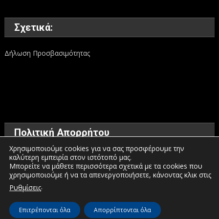
Σχετικά:
Δήλωση Προσβασιμότητας
Πολιτική Απορρήτου
Χρησιμοποιούμε cookies για να σας προσφέρουμε την
καλύτερη εμπειρία στον ιστότοπό μας.
Όροι χρήσης
Μπορείτε να μάθετε περισσότερα σχετικά με τα cookies που
χρησιμοποιούμε ή να τα απενεργοποιήσετε, κάνοντας κλικ στις
Πολιτική προστασίας προσωπικών δεδομένων
.
Ρυθμίσεις
Πολιτική για τα Cookies
Επιτρέπονται όλα
Απορρίπτονται όλα