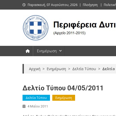
Skip
Παρασκευή, 07 Αυγούστου, 2026
Πλοήγηση
Πολιτι
to
content
Περιφέρεια Δυτικής Μακεδονί
Ενημέρωση
Αρχική
>
Ενημέρωση
>
Δελτία Τύπου
>
Δελτίο
Δελτίο Τύπου 04/05/2011
Δελτία Τύπου
Ενημέρωση
4 Μαΐου 2011