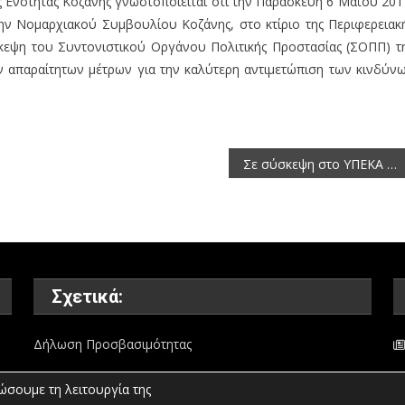
ς Ενότητας Κοζάνης γνωστοποιείται ότι την Παρασκευή 6 Μαΐου 201
ην Νομαρχιακού Συμβουλίου Κοζάνης, στο κτίριο της Περιφερειακ
σκεψη του Συντονιστικού Οργάνου Πολιτικής Προστασίας (ΣΟΠΠ) τ
ν απαραίτητων μέτρων για την καλύτερη αντιμετώπιση των κινδύν
Σε σύσκεψη στο ΥΠΕΚΑ για τον Τοπικό Πόρο συμμετείχε ο Αντιπεριφερειάρχης Κοζάνης Γιάννης Σόκουτης
Σχετικά:
Δήλωση Προσβασιμότητας
ώσουμε τη λειτουργία της