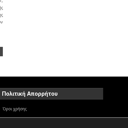
1,
ής
ης
ων
Πολιτική Απορρήτου
Όροι χρήσης
Πολιτική προστασίας προσωπικών δεδομένων