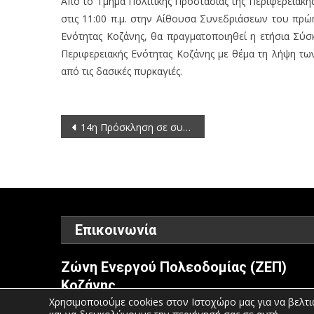
Από το Τμήμα Πολιτικής Προστασίας της Περιφερειακή
στις 11:00 π.μ. στην Αίθουσα Συνεδριάσεων του πρώ
Ενότητας Κοζάνης, θα πραγματοποιηθεί η ετήσια Σύ
Περιφερειακής Ενότητας Κοζάνης με θέμα τη λήψη τω
από τις δασικές πυρκαγιές.
Πλοήγηση
14η Πρόσκληση σε συνεδρίαση της Οικονομικής Επιτροπής της Περιφέρειας Δυτικής Μακεδονίας 2011
άρθρων
Επικοινωνία
Ζώνη Ενεργού Πολεοδομίας (ΖΕΠ)
Κοζάνης
Χρησιμοποιούμε cookies στον Ιστοχώρο μας για να βελτι
Τηλέφωνο: 2461052610-11-15