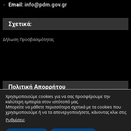
Email:
info@pdm.gov.gr
Σχετικά:
Δήλωση Προσβασιμότητας
Πολιτική Απορρήτου
Χρησιμοποιούμε cookies για να σας προσφέρουμε την
καλύτερη εμπειρία στον ιστότοπό μας.
Όροι χρήσης
Μπορείτε να μάθετε περισσότερα σχετικά με τα cookies που
χρησιμοποιούμε ή να τα απενεργοποιήσετε, κάνοντας κλικ στις
Πολιτική προστασίας προσωπικών δεδομένων
.
Ρυθμίσεις
Πολιτική για τα Cookies