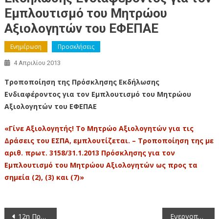
Εμπλουτισμό του Μητρώου
Αξιολογητών του ΕΦΕΠΑΕ
Ενημέρωση
Προσκλήσεις
4 Απριλίου 2013
Τροποποίηση της Πρόσκλησης Εκδήλωσης
Ενδιαφέροντος για τον Εμπλουτισμό του Μητρώου
Αξιολογητών του ΕΦΕΠΑΕ
«
Γίνε Αξιολογητής! Το Μητρώο Αξιολογητών για τις
Δράσεις του ΕΣΠΑ, εμπλουτίζεται.
–
Τροποποίηση της με
αριθ. πρωτ. 3158/31.1.2013 Πρόσκλησης για τον
Εμπλουτισμό του Μητρώου Αξιολογητών ως προς τα
σημεία (2), (3) και (7)
»
Πλοήγηση
12η Πρόσκληση σε συνεδρίαση της Οικονομικής Επιτροπής της Περιφέρειας Δυτικής Μακεδονίας 2013
Ενεργοποιήθηκε η νέα υπηρεσία για την συμπλήρωση ΑΜΚΑ και ΑΦΜ για τους συνταξιούχους δημοσίου