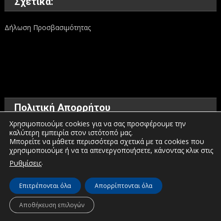
Σχετικά:
Δήλωση Προσβασιμότητας
Πολιτική Απορρήτου
Χρησιμοποιούμε cookies για να σας προσφέρουμε την
καλύτερη εμπειρία στον ιστότοπό μας.
Όροι χρήσης
Μπορείτε να μάθετε περισσότερα σχετικά με τα cookies που
χρησιμοποιούμε ή να τα απενεργοποιήσετε, κάνοντας κλικ στις
Πολιτική προστασίας προσωπικών δεδομένων
.
Ρυθμίσεις
Πολιτική για τα Cookies
Επιτρέπονται όλα
Απορρίπτονται όλα
© Διεύθυνση Διαφάνειας & Ηλεκτρονικής Διακυβέρνησης | Περιφέρεια
Αποθήκευση επιλογών
Δυτικής Μακεδονίας | 2026