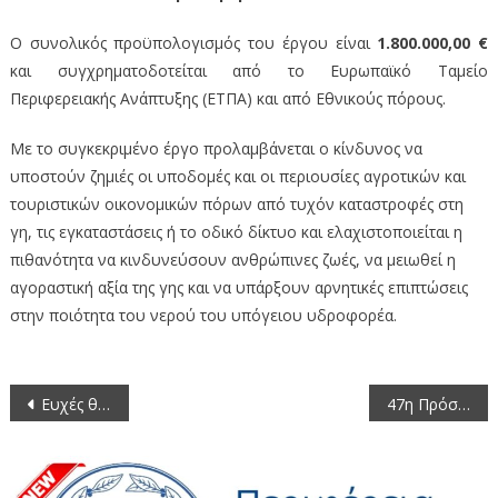
Ο συνολικός προϋπολογισμός του έργου είναι
1.800.000,00 €
και συγχρηματοδοτείται από το Ευρωπαϊκό Ταμείο
Περιφερειακής Ανάπτυξης (ΕΤΠΑ) και από Εθνικούς πόρους.
Με το συγκεκριμένο έργο προλαμβάνεται ο κίνδυνος να
υποστούν ζημιές οι υποδομές και οι περιουσίες αγροτικών και
τουριστικών οικονομικών πόρων από τυχόν καταστροφές στη
γη, τις εγκαταστάσεις ή το οδικό δίκτυο και ελαχιστοποιείται η
πιθανότητα να κινδυνεύσουν ανθρώπινες ζωές, να μειωθεί η
αγοραστική αξία της γης και να υπάρξουν αρνητικές επιπτώσεις
στην ποιότητα του νερού του υπόγειου υδροφορέα.
Πλοήγηση
Ευχές θα δεχθεί ο Περιφερειάρχης Δυτικής Μακεδονίας Γιώργος Δακής την Παρασκευή 23 Δεκεμβρίου
47η Πρόσκληση σε συνεδρίαση της Οικονομικής Επιτροπής της Περιφέρειας Δυτικής Μακεδονίας 2011
άρθρων