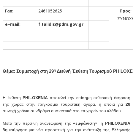
Fax
:
2461052625
Προς:
ΣΥΝΟΧΗ
e
–
mail
:
f
.
talidis
@
pdm
.
gov
.
gr
η
Θέμα: Συμμετοχή στη 29
Διεθνή Έκθεση Τουρισμού
PHILOXE
H έκθεση
PHILOXENIA
αποτελεί την επίσημη εκθεσιακή έκφραση
της χώρας στην παγκόσμια τουριστική αγορά, η οποία για
28
συνεχή χρόνια συνδράμει ουσιαστικά στο επιχειρείν του κλάδου.
Μετά την περσινή ανανεωμένη της
«εμφάνιση»
, η
PHILOXENIA
δημιούργησε μια νέα προοπτική για την ανάπτυξη της Ελληνικής