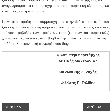
ξενοδόχων και τουριστικών επιχειρήσεων της περιοχής
αυξάνεται η
αναγνωρισιμότητα της περιοχής μας και η τουριστική κίνηση κυρίως
κατά τους χειμερινούς μήνες.
Κρίνεται απαραίτητη η συμμετοχή μας στην έκθεση και από τους
ξενοδόχους και τους επιχειρηματίες του τουρισμού, καθώς είναι ένας
τρόπος προβολής των προιόντων τους (τοπικών και τουριστικών)
χωρίς κόστος, γεγονός που βοηθάει την τοπική επιχειρηματικότητα
τη δύσκολη οικονομική συγκυρία που διάγουμε.
Ο Αντιπεριφερειάρχης
Δυτικής Μακεδονίας
Κοινωνικής Συνοχής
.
Φιλώτας Π. Ταλίδης
Πλοήγηση
2η Πρόσκληση σε συνεδρίαση της Επιτροπής Κοινωνικής Συνοχής της Περιφέρειας Δυτικής Μακεδονίας
Διεύθυνση Δημόσιας Υγείας και Κοινωνικής Μέριμνας Περιφερειακής Ενότητας Κοζάνης: Υποβολή δικαιολογητικών για τη χορήγηση Δελτίων Μετακίνησης ΑμεΑ για το έτος 2013