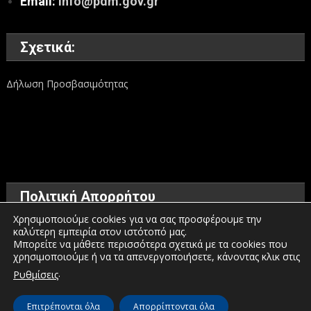
Email:
info@pdm.gov.gr
Σχετικά:
Δήλωση Προσβασιμότητας
Πολιτική Απορρήτου
Χρησιμοποιούμε cookies για να σας προσφέρουμε την
καλύτερη εμπειρία στον ιστότοπό μας.
Όροι χρήσης
Μπορείτε να μάθετε περισσότερα σχετικά με τα cookies που
χρησιμοποιούμε ή να τα απενεργοποιήσετε, κάνοντας κλικ στις
Πολιτική προστασίας προσωπικών δεδομένων
.
Ρυθμίσεις
Πολιτική για τα Cookies
Επιτρέπονται όλα
Απορρίπτονται όλα