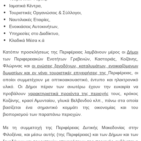
Ιαματικά Κέντρα,
Τουριστικές Οργανώσεις & Σύλλογοι,
Ναυτιλιακές Εταιρίες,
Eνοικιάσεις Αυτοκινήτων,
Υπηρεσίες στο Διαδίκτυο,
Κλαδικά Μέσα κ.ά
Κατόπιν προσκλήσεως της Περιφέρειας λαμβάνουν μέρος οι
Δήμοι
των Περιφερειακών Ενοτήτων Γρεβενών, Καστοριάς, Κοζάνης,
Φλώρινας και
οι ενώσεις ξενοδόχων, καταλυμάτων, ενοικιαζόμενων
δωματίων και εν γένει τουριστικές επιχειρήσεις της
Περιφέρειας, οι
οποίοι συμμετέχουν με οπτικοακουαστικό, έντυπο και ηλεκτρονικό
υλικό. Οι Δήμοι πέραν των ανωτέρω έχουν την ευκαιρία να
προβάλουν
χαρακτηριστικά προιόντα της περιοχής
τους, κρόκος
Κοζάνης, κρασί Αμυνταίου, γλυκά Βελβενδού κλπ., πάνω στα οποία
βασίζεται ένα σημαντικό κομμάτι της οικονομίας και του
βιοπορισμού των παραπάνω περιοχών.
Με τη συμμετοχή της Περιφέρειας Δυτικής Μακεδονίας στην
Φιλοξένια, και μέσω αυτής (της Περιφέρειας) και των Δήμων και των