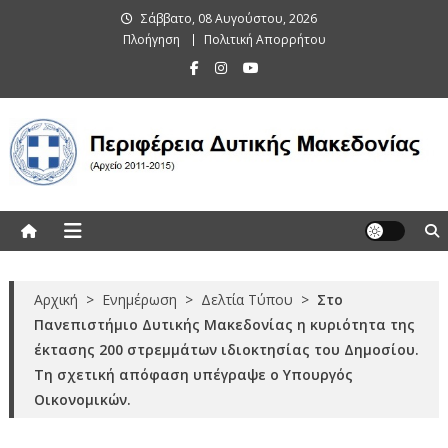
Skip
Σάββατο, 08 Αυγούστου, 2026
to
Πλοήγηση
Πολιτική Απορρήτου
content
Περιφέρεια Δυτικής Μακεδονίας
(Αρχείο 2011-2015)
Αρχική
>
Ενημέρωση
>
Δελτία Τύπου
>
Στο
Πανεπιστήμιο Δυτικής Μακεδονίας η κυριότητα της
έκτασης 200 στρεμμάτων ιδιοκτησίας του Δημοσίου.
Τη σχετική απόφαση υπέγραψε ο Υπουργός
Οικονομικών.