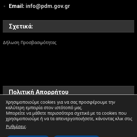
Email:
info@pdm.gov.gr
Σχετικά:
Δήλωση Προσβασιμότητας
Πολιτική Απορρήτου
Χρησιμοποιούμε cookies για να σας προσφέρουμε την
καλύτερη εμπειρία στον ιστότοπό μας.
Όροι χρήσης
Μπορείτε να μάθετε περισσότερα σχετικά με τα cookies που
χρησιμοποιούμε ή να τα απενεργοποιήσετε, κάνοντας κλικ στις
Πολιτική προστασίας προσωπικών δεδομένων
.
Ρυθμίσεις
Πολιτική για τα Cookies