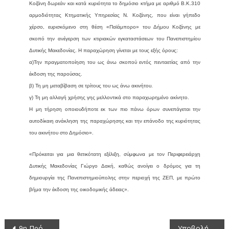
Κοζάνη δωρεάν και κατά κυριότητα το δημόσιο κτήμα με αριθμό Β.Κ.310
αρμοδιότητας Κτηματικής Υπηρεσίας Ν. Κοζάνης, που είναι γήπεδο
χέρσο, ευρισκόμενο στη θέση «Παϊάμπορο» του Δήμου Κοζάνης με
σκοπό την ανέγερση των κτιριακών εγκαταστάσεων του Πανεπιστημίου
Δυτικής Μακεδονίας. Η παραχώρηση γίνεται με τους εξής όρους:
α)Την πραγματοποίηση του ως άνω σκοπού εντός πενταετίας από την
έκδοση της παρούσας.
β) Τη μη μεταβίβαση σε τρίτους του ως άνω ακινήτου.
γ) Τη μη αλλαγή χρήσης γης μελλοντικά στο παραχωρημένο ακίνητο.
Η μη τήρηση οποιουδήποτε εκ των πιο πάνω όρων συνεπάγεται την
αυτοδίκαιη ανάκληση της παραχώρησης και την επάνοδο της κυριότητας
του ακινήτου στο Δημόσιο».
«Πρόκειται για μια θετικότατη εξέλιξη, σύμφωνα με τον Περιφερειάρχη
Δυτικής Μακεδονίας Γιώργο Δακή, καθώς ανοίγει ο δρόμος για τη
δημιουργία της Πανεπιστημιούπολης στην περιοχή της ΖΕΠ, με πρώτο
βήμα την έκδοση της οικοδομικής άδειας».
Πλοήγηση
9η Πρόσκληση σε συνεδρίαση της Οικονομικής Επιτροπής της Περιφέρειας Δυτικής Μακεδονίας 2014
Υποβολή αιτήσεων εκδήλωσης ενδιαφέροντος για το Πρόγραμμα Αναδιάρθρωσης και μετατροπής των αμπελώνων για το έτος 2014