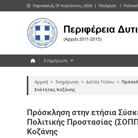
Skip
Παρασκευή, 07 Αυγούστου, 2026
Πλοήγηση
Πολιτι
to
content
Περιφέρεια Δυτικής Μακεδονί
Ενημέρωση
Αρχική
>
Ενημέρωση
>
Δελτία Τύπου
>
Πρόσκλ
Ενότητας Κοζάνης
Πρόσκληση στην ετήσια Σύσκ
Πολιτικής Προστασίας (ΣΟΠΠ
Κοζάνης