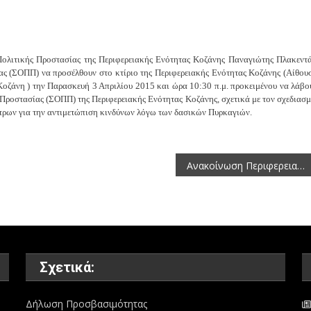
Πολιτικής Προστασίας της Περιφερειακής Ενότητας Κοζάνης Παναγιώτης Πλακεντά
ας (ΣΟΠΠ) να προσέλθουν στο κτίριο της Περιφερειακής Ενότητας Κοζάνης (Αίθου
οζάνη ) την Παρασκευή 3 Απριλίου 2015 και ώρα 10:30 π.μ. προκειμένου να λάβο
Προστασίας (ΣΟΠΠ) της Περιφερειακής Ενότητας Κοζάνης, σχετικά με τον σχεδιασμ
έτρων για την αντιμετώπιση κινδύνων λόγω των δασικών Πυρκαγιών.
Ανακοίνωση Περιφερειακού Συμβουλίου για τη μελέτη του έργου: Σταθμός Εκκίνησης & Άφιξης Υπεραστικών Λεωφορείων – Καταστήματα – Αποθήκη – Πρατήριο ιδιωτικής χρήσης
Σχετικά:
Δήλωση Προσβασιμότητας