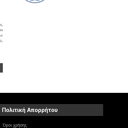
ς,
σα
υν
ό,
Πολιτική Απορρήτου
Όροι χρήσης