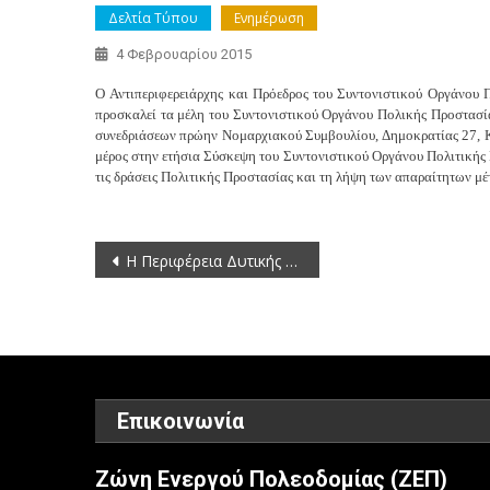
Δελτία Τύπου
Ενημέρωση
4 Φεβρουαρίου 2015
O
Αντιπεριφερειάρχης και Πρόεδρος του Συντονιστικού Οργάνου 
προσκαλεί τα μέλη του Συντονιστικού Οργάνου Πολικής Προστασί
συνεδριάσεων πρώην Νομαρχιακού Συμβουλίου, Δημοκρατίας 27, Κ
μέρος στην ετήσια Σύσκεψη του Συντονιστικού Οργάνου Πολιτικής 
τις δράσεις Πολιτικής Προστασίας και τη λήψη των απαραίτητων μ
Πλοήγηση
Η Περιφέρεια Δυτικής Μακεδονίας διενεργεί Πρόχειρο Διαγωνισμό για την προμήθεια αναλωσίμων ειδών Εκτυπωτών, φωτοτυπικών μηχανημάτων,πολυμηχανημάτων και συσκευών ΦΑΞ για τις ανάγκες των υπηρεσιών της Π.Δ.Μ.– Π.Ε. Κοζάνης έτους 2015
άρθρων
Επικοινωνία
Ζώνη Ενεργού Πολεοδομίας (ΖΕΠ)