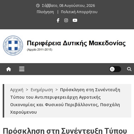
Skip
Σάββατο, 08 Αυγούστου, 2026
to
Πλοήγηση
Πολιτική Απορρήτου
content
Περιφέρεια Δυτικής Μακεδονίας
(Αρχείο 2011-2015)
Αρχική
>
Ενημέρωση
>
Πρόσκληση στη Συνέντευξη
Τύπου του Αντιπεριφερειάρχη Αγροτικής
Οικονομίας και Φυσικού Περιβάλλοντος, Πασχάλη
Χαρούμενου
Πρόσκληση στη Συνέντευξη Τύπου