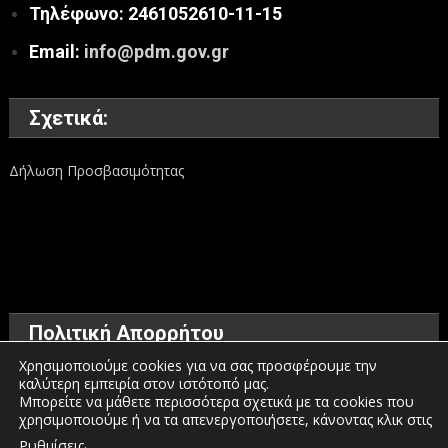
Τηλέφωνο: 2461052610-11-15
Email:
info@pdm.gov.gr
Σχετικά:
Δήλωση Προσβασιμότητας
Πολιτική Απορρήτου
Χρησιμοποιούμε cookies για να σας προσφέρουμε την
καλύτερη εμπειρία στον ιστότοπό μας.
Όροι χρήσης
Μπορείτε να μάθετε περισσότερα σχετικά με τα cookies που
χρησιμοποιούμε ή να τα απενεργοποιήσετε, κάνοντας κλικ στις
Πολιτική προστασίας προσωπικών δεδομένων
.
Ρυθμίσεις