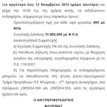
(
το αργότερο έως 12 Νοεμβρίου 2012 ημέρα Δευτέρα
) και
μέχρι την 10:00 π.μ. της ημέρας αυτής, να εκδηλώσουν
ενδιαφέρον, σύμφωνα με τους παρακάτω όρους :
Προϋπολογιζόμενη τιμή για κάθε ώρα εργασίας
80€ με
ΦΠΑ
Συνολικής δαπάνης
73.800,00€ με Φ.Π.Α
Δικαιολογητικά Συμμετοχής:
α) Εγγύηση Συμμετοχής 5% επι της συνολικής δαπάνης.
β) Υπεύθυνη Δήλωση όπως εκάστοτε ισχύει, με θεώρηση
γνησίου της υπογραφής, συμπληρωμένη σύμφωνα με το
Π.Δ. 118/2007.
Β) Για περισσότερες πληροφορίες οι ενδιαφερόμενοι
μπορούν να απευθύνονται στη Δ/νση Δ/κού-Οικονομικού/
ος
Τμήμα Προμηθειών Π.Ε Φλώρινας – 5
όροφος Διοικητήριο, στα
τηλέφωνα 2385054-500 και 2385054-503, κατά τις εργάσιμες
ημέρες και ώρες.
Ο ΑΝΤΙΠΕΡΙΦΕΡΕΙΑΡΧΗΣ
ΦΛΩΡΙΝΑΣ