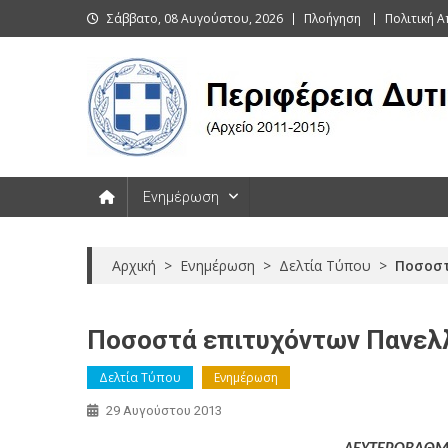
Skip
Σάββατο, 08 Αυγούστου, 2026
Πλοήγηση
Πολιτική 
to
content
Περιφέρεια Δυτικής Μακεδονί
Ενημέρωση
Αρχική
>
Ενημέρωση
>
Δελτία Τύπου
>
Ποσοστ
Ποσοστά επιτυχόντων Πανελ
Δελτία Τύπου
Ενημέρωση
29 Αυγούστου 2013