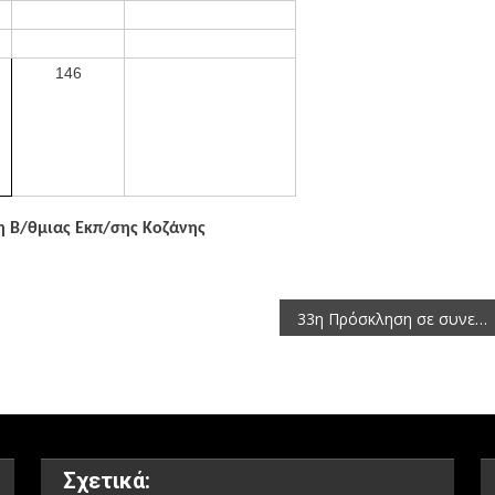
146
η Β/θμιας Εκπ/σης Κοζάνης
33η Πρόσκληση σε συνεδρίαση της Οικονομικής Επιτροπής της Περιφέρειας Δυτικής Μακεδονίας 2013
Σχετικά: