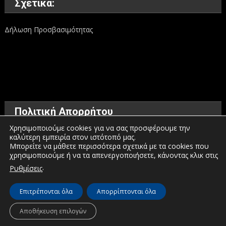
Σχετικά:
Δήλωση Προσβασιμότητας
Πολιτική Απορρήτου
Χρησιμοποιούμε cookies για να σας προσφέρουμε την
καλύτερη εμπειρία στον ιστότοπό μας.
Όροι χρήσης
Μπορείτε να μάθετε περισσότερα σχετικά με τα cookies που
χρησιμοποιούμε ή να τα απενεργοποιήσετε, κάνοντας κλικ στις
Πολιτική προστασίας προσωπικών δεδομένων
.
Ρυθμίσεις
Πολιτική για τα Cookies
Επιτρέπονται όλα
Απορρίπτονται όλα
© Διεύθυνση Διαφάνειας & Ηλεκτρονικής Διακυβέρνησης | Περιφέρεια
Αποθήκευση επιλογών
Δυτικής Μακεδονίας | 2026