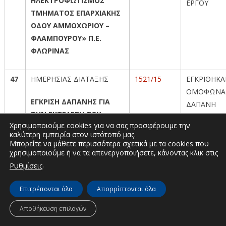
ΗΛΕΚΤΡΟΦΩΤΙΣΜΟΣ
ΕΡΓΟΥ
ΤΜΗΜΑΤΟΣ ΕΠΑΡΧΙΑΚΗΣ
ΟΔΟΥ ΑΜΜΟΧΩΡΙΟΥ –
ΦΛΑΜΠΟΥΡΟΥ» Π.Ε.
ΦΛΩΡΙΝΑΣ
47
ΗΜΕΡΗΣΙΑΣ ΔΙΑΤΑΞΗΣ
1521/15
ΕΓΚΡΙΘΗΚ
ΟΜΟΦΩΝΑ
ΕΓΚΡΙΣΗ ΔΑΠΑΝΗΣ ΓΙΑ
ΔΑΠΑΝΗ
ΤΗΝ ΕΚΤΕΛΕΣΗ ΤΟΥ
Χρησιμοποιούμε cookies για να σας προσφέρουμε την
ΕΡΓΟΥ: «ΑΠΟΚΑΤΑΣΤΑΣΗ
καλύτερη εμπειρία στον ιστότοπό μας.
ΖΗΜΙΩΝ ΣΤΑΘΕΡΟΠΟΙΗΣΗ
Μπορείτε να μάθετε περισσότερα σχετικά με τα cookies που
ΚΟΙΤΗΣ ΠΟΤΑΜΟΥ
χρησιμοποιούμε ή να τα απενεργοποιήσετε, κάνοντας κλικ στις
ΑΛΙΑΚΜΟΝΑ Ν.
.
Ρυθμίσεις
ΚΑΣΤΟΡΙΑΣ (ΠΕΡΙΟΧΗ
Επιτρέπονται όλα
Απορρίπτονται όλα
ΚΑΛΟΧΩΡΙΟΥ-
ΧΙΛΙΟΔΕΝΤΡΟΥ)» Π.Ε.
Αποθήκευση επιλογών
ΚΑΣΤΟΡΙΑΣ