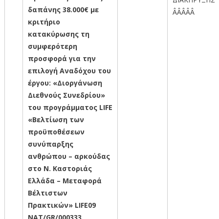
δαπάνης 38.000€ με
ÂÂÂÂÂ
κριτήριο
κατακύρωσης τη
συμφερότερη
προσφορά για την
επιλογή Αναδόχου του
έργου: «Διοργάνωση
Διεθνούς Συνεδρίου»
του προγράμματος
LIFE
«Βελτίωση των
προϋποθέσεων
συνύπαρξης
ανθρώπου – αρκούδας
στο Ν. Καστοριάς
Ελλάδα – Μεταφορά
Βέλτιστων
Πρακτικών»
LIFE
09
NAT
/
GR
/000333