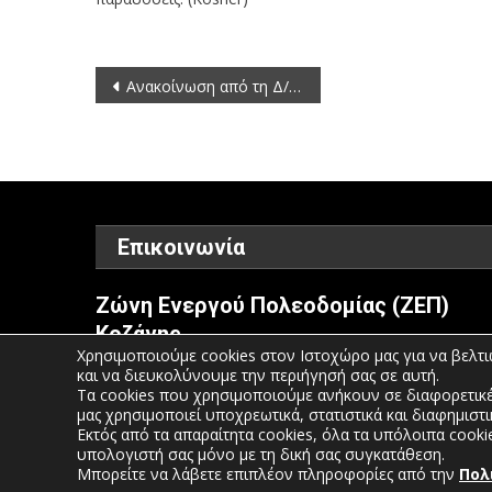
Φεβρουαρίου
στο
Τελ
Πλοήγηση
Ανακοίνωση από τη Δ/νση Πολιτικής Προστασίας της Περιφέρειας Δυτικής Μακεδονίας.
Αβιβ
άρθρων
του
Ισραήλ.
Αυξημένο
είναι
το
Επικοινωνία
ενδιαφέρον
μεγάλων
Ζώνη Ενεργού Πολεοδομίας (ΖΕΠ)
τουριστικών
οργανισμών
Κοζάνης
και
Χρησιμοποιούμε cookies στον Ιστοχώρο μας για να βελτι
και να διευκολύνουμε την περιήγησή σας σε αυτή.
Τηλέφωνο: 2461052610-11-15
ταξιδιωτικών
Τα cookies που χρησιμοποιούμε ανήκουν σε διαφορετικέ
πρακτορείων
μας χρησιμοποιεί υποχρεωτικά, στατιστικά και διαφημιστι
Email:
info@pdm.gov.gr
του
Εκτός από τα απαραίτητα cookies, όλα τα υπόλοιπα cooki
Ισραήλ
υπολογιστή σας μόνο με τη δική σας συγκατάθεση.
Μπορείτε να λάβετε επιπλέον πληροφορίες από την
Πολ
μετά