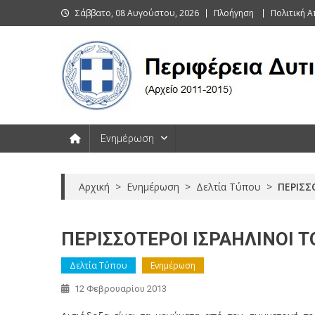
Skip
Σάββατο, 08 Αυγούστου, 2026
Πλοήγηση
Πολιτική 
to
content
Περιφέρεια Δυτικής Μακεδονί
Ενημέρωση
Αρχική
>
Ενημέρωση
>
Δελτία Τύπου
>
ΠΕΡΙΣΣ
Αισιόδοξα
ΠΕΡΙΣΣΟΤΕΡΟΙ ΙΣΡΑΗΛΙΝΟΙ 
είναι
τα
Δελτία Τύπου
Ενημέρωση
μηνύματα
από
12 Φεβρουαρίου 2013
την