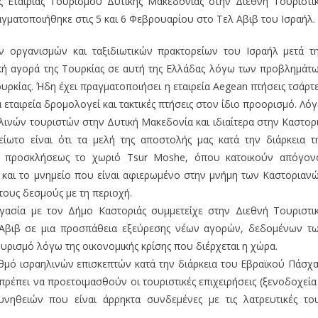
ς Εταιρίας Τουρισμού Δυτικής Μακεδονίας στην Διεθνή Τουριστι
αγματοποιήθηκε στις 5 και 6 Φεβρουαρίου στο Τελ Αβιβ του Ισραήλ.
ν οργανισμών και ταξιδιωτικών πρακτορείων του Ισραήλ μετά τ
κή αγορά της Τουρκίας σε αυτή της Ελλάδας λόγω των προβλημάτ
υρκίας. Ήδη έχει πραγματοποιήσει η εταιρεία Aegean πτήσεις τσάρτ
εταιρεία δρομολογεί και τακτικές πτήσεις στον ίδιο προορισμό. Λό
λινών τουριστών στην Δυτική Μακεδονία και ιδιαίτερα στην Καστορ
ίωτο είναι ότι τα μελή της αποστολής μας κατά την διάρκεια τ
ν προσκλήσεως το χωριό Tsur Moshe, όπου κατοικούν απόγον
 και το μνημείο που είναι αφιερωμένο στην μνήμη των Καστοριαν
ους δεσμούς με τη περιοχή.
γασία με τον Δήμο Καστοριάς συμμετείχε στην Διεθνή Τουριστι
λ Αβιβ σε μια προσπάθεια εξεύρεσης νέων αγορών, δεδομένων τ
ρισμό λόγω της οικονομικής κρίσης που διέρχεται η χώρα.
θμό ισραηλινών επισκεπτών κατά την διάρκεια του Εβραϊκού Πάσχα
ρέπει να προετοιμασθούν οι τουριστικές επιχειρήσεις (ξενοδοχεία
νηθειών που είναι άρρηκτα συνδεμένες με τις λατρευτικές το