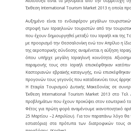
Αισιόδοξα είναι τα μηνύματα από την συμμετοχή τη
συμμετοχή
της
Έκθεση International Tourism Market 2013 η οποία πρ
Εταιρίας
Τουρισμού
Αυξημένο είναι το ενδιαφέρον μεγάλων τουριστικώ
Δυτικής
στροφή των Ισραηλινών τουριστών από την τουριστι
Μακεδονίας
που έχουν δημιουργηθεί μεταξύ του Ισραήλ και της Το
στην
με προορισμό την Θεσσαλονίκη ενώ τον Απρίλιο η ίδια 
Διεθνή
της αεροπορικής σύνδεσης αναμένεται η αύξηση Ισραη
Τουριστική
όπου υπήρχε μεγάλη Ισραηλινή κοινότητα. Αξιοσημε
Έκθεση
παραμονής τους στο Ισραήλ επισκέφθηκαν κατόπι
International
Tourism
Καστοριανών εβραϊκής καταγωγής, ενώ επισκέφθηκαν
Market
προγονών τους γεγονός που καταδεικνύει τους άρρηκτ
2013
Η Εταιρία Τουρισμού Δυτικής Μακεδονίας σε συνερ
η
Έκθεση International Tourism Market 2013 στο Τε
οποία
προβλημάτων που έχουν προκύψει στον εσωτερικό του
πραγματοποιήθηκε
Φέτος για πρώτη φορά αναμένουμε ικανοποιητικό αρι
στις
25 Μαρτίου –2 Απριλίου). Για τον παραπάνω λόγο θα π
5
και
εστιατόρια) στα πρότυπα των διατροφικών τους συ
6
παραδόσεις. (Κosher)