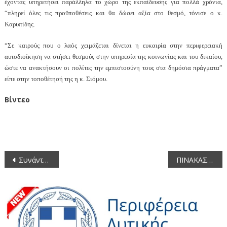
έχοντας υπηρετήσει παράλληλα το χώρο της εκπαίδευσης για πολλά χρόνια,
“πληρεί όλες τις προϋποθέσεις και θα δώσει αξία στο θεσμό, τόνισε ο κ.
Καρυπίδης.
“Σε καιρούς που ο λαός χειμάζεται δίνεται η ευκαιρία στην περιφερειακή
αυτοδιοίκηση να στήσει θεσμούς στην υπηρεσία της κοινωνίας και του δικαίου,
ώστε να ανακτήσουν οι πολίτες την εμπιστοσύνη τους στα δημόσια πράγματα”
είπε στην τοποθέτησή της η κ. Σιόμου.
Βίντεο
Πλοήγηση
Συνάντηση Περιφερειάρχη Δυτικής Μακεδονίας με την Ένωση Αστυνομικών Υπαλλήλων Π.Ε. Κοζάνης
ΠΙΝΑΚΑΣ Των συζητηθέντων θεμάτων κατά την 20η/29-10-2014 συνεδρίαση του Περιφερειακού Συμβουλίου Δυτικής Μακεδονίας
άρθρων