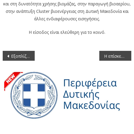
και στη δυνατότητα χρήσης βιομάζας, στην παραγωγή βιοαερίου,
στην ανάπτυξη Cluster βιοενέργειας στη Δυτική Μακεδονία και
άλλες ενδιαφέρουσες εισηγήσεις.
Η είσοδος είναι ελεύθερη για το κοινό.
Πλοήγηση
Εξοπλίζονται Βρεφονηπιακοί και παιδικοί σταθμοί της Εορδαίας με απόφαση του Περιφερειάρχη Δυτικής Μακεδονίας Γιώργου Δακή
Η επίσκεψη του Υφυπουργού Εργασίας της Γερμανίας κ. Γιοακίμ Φούχτελ στον Περιφερειάρχη Δυτικής Μακεδονίας Γιώργο Δακή, την Πέμπτη 30 Μαΐου 2013
άρθρων