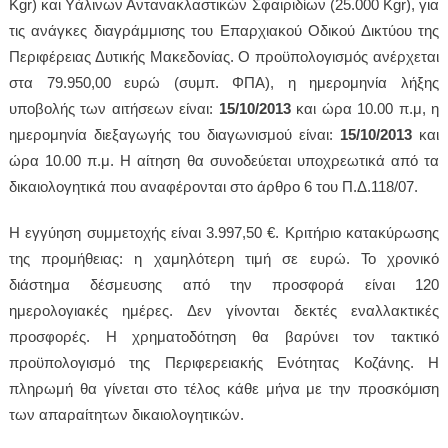
Kgr
) και Υάλινων Αντανακλαστικών Σφαιριδίων (25.000
Kgr
), για
τις ανάγκες διαγράμμισης του Επαρχιακού Οδικού Δικτύου της
Περιφέρειας Δυτικής Μακεδονίας. Ο προϋπολογισμός ανέρχεται
στα 79.950,00 ευρώ (συμπ. ΦΠΑ), η ημερομηνία λήξης
υποβολής των αιτήσεων είναι:
15/10/2013
και ώρα 10.00 π.μ, η
ημερομηνία διεξαγωγής του διαγωνισμού είναι:
15/10/2013
και
ώρα 10.00 π.μ. Η αίτηση θα συνοδεύεται υποχρεωτικά από τα
δικαιολογητικά που αναφέρονται στο άρθρο 6 του Π.Δ.118/07.
Η εγγύηση συμμετοχής είναι 3.997,50 €. Κριτήριο κατακύρωσης
της προμήθειας: η χαμηλότερη τιμή σε ευρώ. Το χρονικό
διάστημα δέσμευσης από την προσφορά είναι 120
ημερολογιακές ημέρες. Δεν γίνονται δεκτές εναλλακτικές
προσφορές. Η χρηματοδότηση θα βαρύνει τον τακτικό
προϋπολογισμό της Περιφερειακής Ενότητας Κοζάνης. Η
πληρωμή θα γίνεται στο τέλος κάθε μήνα με την προσκόμιση
των απαραίτητων δικαιολογητικών.