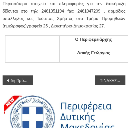
Περισσότερα στοιχεία και πληροφορίες για την διακήρυξη
δίδονται στο τηλ: 2461351194
fax
: 2461047209 , αρμόδιος
υπάλληλος κος Τούμπας Χρήστος στο Τμήμα Προμηθειών
(ημιώροφος)γραφείο 25 , Διοικητήριο-Δημοκρατίας 27.
Ο Περιφερειάρχης
Δακής Γεώργιος
Πλοήγηση
6η Πρόσκληση σε συνεδρίαση της Επιτροπής Περιβάλλοντος, Χωρικού Σχεδιασμού και Ανάπτυξης της Περιφέρειας Δυτικής Μακεδονίας
ΠΙΝΑΚΑΣ Των συζητηθέντων θεμάτων κατά την 18η/12-9-2013 συνεδρίαση του Περιφερειακού Συμβουλίου Δυτικής Μακεδονίας
άρθρων