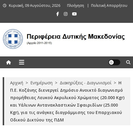
Skip
Κυριακή, 09 Αυγούστου, 2026
Πλοήγηση
Πολιτική Απορρήτου
to
content
Περιφέρεια Δυτικής Μακεδονίας
(Αρχείο 2011-2015)
Αρχική
>
Ενημέρωση
>
Διακηρύξεις - Διαγωνισμοί
>
Η
Π.Ε. Κοζάνης διενεργεί Δημόσιο Ανοικτό διαγωνισμό
προμήθειας Λευκού Ακρυλικού Χρώματος (20.000 Kgr)
και Υάλινων Αντανακλαστικών Σφαιριδίων (25.000
Kgr), για τις ανάγκες διαγράμμισης του Επαρχιακού
Οδικού Δικτύου της ΠΔΜ