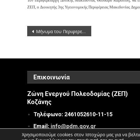
Τον Περιφερειάρχη Δυτικής Μακεδονίας Θεόδωρο Καρυπίδη, θα επ
ΖΕΠ, ο
Διοικητής 3ης Υγειονομικής Περιφέρειας Μακεδονίας
Δημο
Πλοήγηση
Μήνυμα του Περιφερειάρχη Δυτικής Μακεδονίας Θεόδωρου Καρυπίδη για την Ημέρα των Ατόμων με Αναπηρία
άρθρων
Επικοινωνία
Ζώνη Ενεργού Πολεοδομίας (ΖΕΠ)
Κοζάνης
Τηλέφωνο: 2461052610-11-15
Email:
info@pdm.gov.gr
Χρησιμοποιούμε cookies στον Ιστοχώρο μας για να βελτι