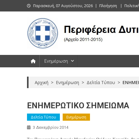
Skip
Παρασκευή, 07 Αυγούστου, 2026
Πλοήγηση
Πολιτι
to
content
Περιφέρεια Δυτικής Μακεδονί
Ενημέρωση
Αρχική
>
Ενημέρωση
>
Δελτία Τύπου
>
ΕΝΗΜΕ
ΕΝΗΜΕΡΩΤΙΚΟ ΣΗΜΕΙΩΜΑ
Δελτία Τύπου
Ενημέρωση
3 Δεκεμβρίου 2014