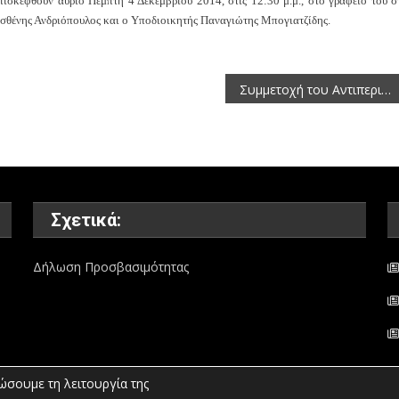
ισκεφθούν αύριο Πέμπτη 4 Δεκεμβρίου 2014, στις 12:30 μ.μ., στο γραφείο του σ
σθένης Ανδριόπουλος και ο
Υποδιοικητής
Παναγιώτης Μπογιατζίδης.
Συμμετοχή του Αντιπεριφερειάρχη Αγροτικής Ανάπτυξης και του Αντιπεριφερειάρχη Π.Ε Γρεβενών στο 1ο Πανελλήνιο Συνέδριο για την Αγροτική Ανάπτυξη
Σχετικά:
Δήλωση Προσβασιμότητας
ώσουμε τη λειτουργία της