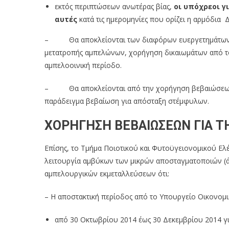
εκτός περιπτώσεων ανωτέρας βίας,
οι υπόχρεοι γ
αυτές
κατά τις ημερομηνίες που ορίζει η αρμόδια Δ
– Θα αποκλείονται των διαφόρων ευεργετημάτων τ
μετατροπής αμπελώνων, χορήγηση δικαιωμάτων από το 
αμπελοοινική περίοδο.
– Θα αποκλείονται από την χορήγηση βεβαιώσεων, π
παράδειγμα βεβαίωση για απόσταξη στέμφυλων.
ΧΟΡΗΓΗΣΗ ΒΕΒΑΙΩΣΕΩΝ ΓΙΑ Τ
Επίσης, το Τμήμα Ποιοτικού και Φυτοϋγειονομικού Ελέ
λειτουργία αμβύκων των μικρών αποσταγματοποιών (ά
αμπελουργικών εκμεταλλεύσεων ότι:
– Η αποστακτική περίοδος από το Υπουργείο Οικονομικ
από 30 Οκτωβρίου 2014 έως 30 Δεκεμβρίου 2014 γ