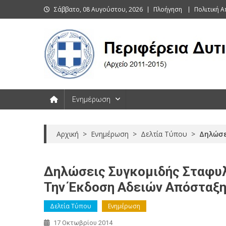
Skip
Σάββατο, 08 Αυγούστου, 2026
Πλοήγηση
Πολιτική 
to
content
Περιφέρεια Δυτικής Μακεδονί
Ενημέρωση
Αρχική
>
Ενημέρωση
>
Δελτία Τύπου
>
Δηλώσε
Δηλώσεις Συγκομιδής Σταφυλ
Την Έκδοση Αδειών Απόσταξ
Δελτία Τύπου
Ενημέρωση
17 Οκτωβρίου 2014