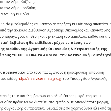
ια τον Δήμο Κοζάνης.
ια τον Δήμο Εορδαίας.
ια τον Δήμο Βοΐου.
νεία (Πτολεμαΐδας και Καστοριάς παράρτημα Σιάτιστας) απαιτείται 
πό την αρμόδια Διεύθυνση Αγροτικής Οικονομίας και Κτηνιατρικής
του παραγωγού, τη θέση και την έκταση του αμπελιού, καθώς και της
ετική βεβαίωση θα εκδίδεται μέχρι το πέρας των
ης Διεύθυνσης Αγροτικής Οικονομίας & Κτηνιατρικής της
ί τους ΥΠΟΧΡΕΩΤΙΚΑ το ΑΦΜ και την Αστυνομική Ταυτότητ
ς
υποχρεωτικά
από τους παραγωγούς η ηλεκτρονική υποβολή
στοσελίδας
http://e-services.minagric.gr
του Υπουργείου Αγροτικής
αταριές τους καταλαμβάνουν συνολική έκταση μικρότερη του 1
και ούτε πρόκειται να διατεθεί στο εμπόριο με οποιαδήποτε μορφή,
 συγκομιδής οι παραπάνω βεβαιώσεις θα χορηγούνται είτε από τ