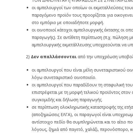
ΤΟΝ ΔΗΛΟΥΝΤΑ» ή «ΠΑΡΑΔΟΣΗ ΣΕ ΣΥΝΕΤΑΙΡΙΣΜΟ
οι αμπελουργοί των οποίων οι εκμεταλλεύσεις του
παραγόμενο προϊόν τους προορίζεται για οικογενεια
στο εμπόριο με οποιαδήποτε μορφή.
οι οινοποιοί κάτοχοι αμπελουργικής έκτασης οι οπ
παραγωγής). Σε αντίθετη περίπτωση (π.χ. πώληση μ
αμπελουργικής εκμετάλλευσης υποχρεούνται να υ
2)
Δεν απαλλάσσονται
από την υποχρέωση υποβολ
οι αμπελουργοί που είναι μέλη συνεταιριστικού οι
λόγω συνεταιριστικό οινοποιείο.
οι αμπελουργοί που παραδίδουν τη σταφυλική του
επιστρέφεται με τη μορφή τελικού προϊόντος στο
συγκομιδής και δήλωση παραγωγής.
σε περίπτωση ολοκληρωτικής καταστροφής της ετήσ
(αποζημιώσεις ΕΛΓΑ), οι παραγωγοί είναι υποχρε
αντίστοιχο πεδίο θα συμπληρώνεται και το αίτιο πο
λόγους, ζημιά από παγετό, χαλάζι, περονόσπορο, κ