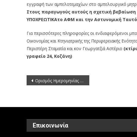
εγγραφή των αμπελοτεμαχίων στο αμπελουργικό μητρώο 
Στους παραγωγούς αυτούς η σχετική βεβαίωση ε
ΥΠΟΧΡΕΩΤΙΚΑτο ΑΦΜ και την Αστυνομική Ταυτό
Για περισσότερες πληροφορίες οι ενδιαφερόμενοι μπ
Οικονομίας και Κτηνιατρικής της Περιφερειακής Ενότη
Περιστέρη Σταματία και κον Γεωργατζιά Αστέριο
(κτίρ
γραφείο 24, Κοζάνη)
Πλοήγηση
Ορισμός Ημερομηνίας Διενέργειας Εξετάσεων Υποψηφίων Οδοντοτεχνιτών Έτους 2014
άρθρων
Επικοινωνία