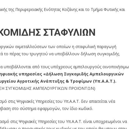
κής της Περιφερειακής Ενότητας Κοζάνης και το Τμήμα Φυτικής και
ΚΟΜΙΔΗΣ ΣΤΑΦΥΛΙΩΝ
ουργικών εκμεταλλεύσεων των οποίων η σταφυλική παραγωγή
ετά το πέρας του τρυγητού να υποβάλλουν δήλωση συγκομιδής.
ής θα υποβάλλονται από τους υπόχρεους αμπελουργούς οινοποιήσιμ
ψηφιακής υπηρεσίας «Δήλωση Συγκομιδής Αμπελουργικών
ργείου Αγροτικής Ανάπτυξης & Τροφίμων (Υπ.Α.Α.Τ.).
ΛΩΣΗ ΣΥΓΚΟΜΙΔΗΣ ΑΜΠΕΛΟΥΡΓΙΚΩΝ ΠΡΟΪΟΝΤΩΝ)
ό στις Ψηφιακές Υπηρεσίες του Υπ.Α.Α.Τ. δεν απαιτείται νέα
βαση στο σύστημα εφαρμογών, τον ίδιο κωδικό.
ασμό στις Ψηφιακές Υπηρεσίες του Υπ.Α.Α.Τ. είναι υποχρεωμένοι να
υ δήλωσαν ο προσωπικός τους κωδικός με τον οποίο θα μπουν στην