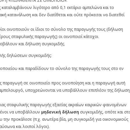
» ή «ΠΩΛΗΘΕΝΤΑ ΣΕ ΟΙΝΟΠΟΙΟ».
ς καταλαμβάνουν λιγότερο από 0,1 εκτάριο αμπελώνα και το
κή κατανάλωση και δεν διατίθεται και ούτε πρόκειται να διατεθεί
οίοι οινοποιούν οι ίδιοι το σύνολο της παραγωγής τους (δήλωση
έρους σταφυλικής παραγωγής) οι οινοποιοί κάτοχοι
ποβάλουν και δήλωση συγκομιδής.
ής δηλώσεων συγκομιδής:
νοποιείου και παραδίδουν το σύνολο της παραγωγής τους στο εν
ς παραγωγή σε οινοποιείο προς οινοποίηση και η παραγωγή αυτή
ν αμπελουργό, υποχρεώνονται να υποβάλλουν επιπλέον της δήλωση
ιας σταφυλικής παραγωγής εξαιτίας ακραίων καιρικών φαινομένων
ωμένοι να υποβάλλουν
μηδενική δήλωση
συγκομιδής, οπότε και στ
υ την προκάλεσε (π.χ. ανωτέρα βία, μη συγκομιδή για οικονομικούς
αύσωνα και λοιποί λόγοι).