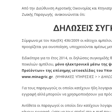
Από την Διεύθυνση Αγροτικής Οικονομίας και Κτηνιατρι
Ζωϊκής Παραγωγής ανακοινώνεται ότι:
ΔΗΛΩΣΕΙΣ ΣΥΓ
Σύμφωνα με τον Καν(ΕΚ) 436/2009 οι κάτοχοι αμπελ
προορίζεται για οινοποίηση, υποχρεούνται αμέσως μ
Ειδικότερα για το έτος 2014, οι δηλώσεις συγκομιδ
ποικιλιών αμπέλου,
μόνο ηλεκτρονικά μέσω της 
Προϊόντων» της επίσημης ιστοσελίδας του Υπου
www.minagric.gr
. (ΨΗΦΙΑΚΕΣ ΥΠΗΡΕΣΙΕΣ > > ΔΗ
Για τους παραγωγούς οι οποίοι κατέχουν ήδη λογαριασμ
εγγραφή αλλά μπορούν να χρησιμοποιήσουν για πρόσ
Αντίθετα οι παραγωγοί οι οποίοι δεν κατέχουν λογαρι
κάνουν εγγραφή, ώστε να τους σταλεί στο e-mail πο