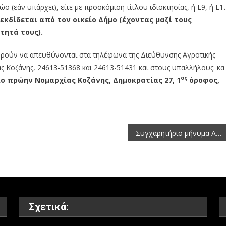
(εάν υπάρχει), είτε με προσκόμιση τίτλου ιδιοκτησίας, ή Ε9, ή Ε1
.
κδίδεται από τον οικείο Δήμο (έχοντας μαζί τους
τητά τους).
ορούν να απευθύνονται στα τηλέφωνα της Διεύθυνσης Αγροτικής
τας Κοζάνης, 24613-51368 και 24613-51431 και στους υπαλλήλους: κα
ος
ιο πρώην Νομαρχίας Κοζάνης
, Δημοκρατίας 27, 1
όροφος,
Συγχαρητήριο μήνυμα Αντιπεριφερειάρχη Παύλου Τσότσου στην αθλήτρια Γραμματική Χριστίδου
Σχετικά: