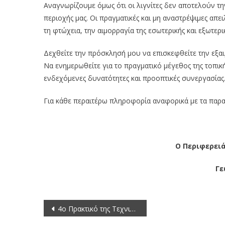
Αναγνωρίζουμε όμως ότι οι λιγνίτες δεν αποτελούν τη
περιοχής μας. Οι πραγματικές και μη αναστρέψιμες απ
τη φτώχεια, την αιμορραγία της εσωτερικής και εξωτερ
Δεχθείτε την πρόσκλησή μου να επισκεφθείτε την εξα
Να ενημερωθείτε για το πραγματικό μέγεθος της τοπική
ενδεχόμενες δυνατότητες και προοπτικές συνεργασίας
Για κάθε περαιτέρω πληροφορία αναφορικά με τα παρ
Ο Περιφερει
Γε
Πλοήγηση
4ο Πρακτικό της Τεχνικής Επιτροπής παρακολούθησης των μετακινήσεων των Ν-ΝΔ πρανών του ορυχείου Μαυροπηγής (Π.Ε. ΚΟΖΑΝΗΣ – ΔΕΗ – Α.Π.Θ. – ΙΓΜΕ – ΑΝΚΟ)
άρθρων