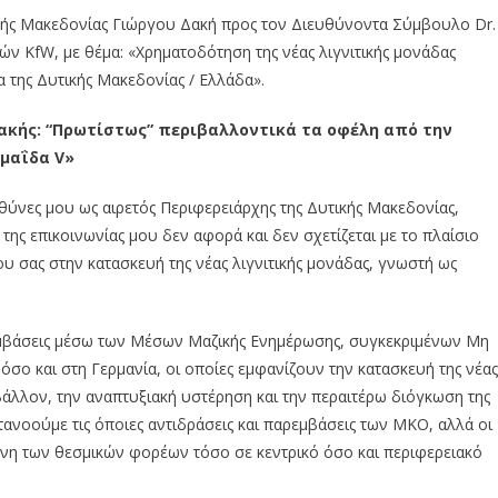
ής Μακεδονίας Γιώργου Δακή προς τον Διευθύνοντα Σύμβουλο Dr.
ών KfW, με θέμα: «Χρηματοδότηση της νέας λιγνιτικής μονάδας
 της Δυτικής Μακεδονίας / Ελλάδα».
ακής: “Πρωτίστως” περιβαλλοντικά τα οφέλη από την
εμαΐδα V»
θύνες μου ως αιρετός Περιφερειάρχης της Δυτικής Μακεδονίας,
ης επικοινωνίας μου δεν αφορά και δεν σχετίζεται με το πλαίσιο
ου σας στην κατασκευή της νέας λιγνιτικής μονάδας, γνωστή ως
μβάσεις μέσω των Μέσων Μαζικής Ενημέρωσης, συγκεκριμένων Μη
ο και στη Γερμανία, οι οποίες εμφανίζουν την κατασκευή της νέας
ιβάλλον, την αναπτυξιακή υστέρηση και την περαιτέρω διόγκωση της
τανοούμε τις όποιες αντιδράσεις και παρεμβάσεις των ΜΚΟ, αλλά οι
ύνη των θεσμικών φορέων τόσο σε κεντρικό όσο και περιφερειακό