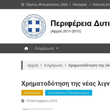
Skip
Πέμπτη, 06 Αυγούστου, 2026
Πλοήγηση
Πολιτική Α
to
content
Περιφέρεια Δυτικής Μακεδονί
Ενημέρωση
Αρχική
>
Ενημέρωση
>
Χρηματοδότηση της νέα
Χρηματοδότηση της νέας λιγν
Ενημέρωση
Προσκλήσεις Περιφερειάρχη
14 Σεπτεμβρίου 2012