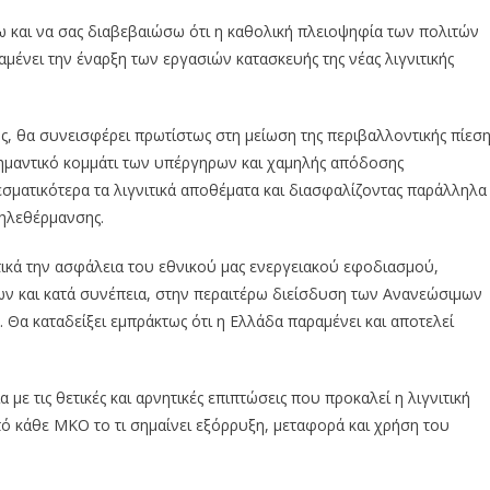
 και να σας διαβεβαιώσω ότι η καθολική πλειοψηφία των πολιτών
μένει την έναρξη των εργασιών κατασκευής της νέας λιγνιτικής
ής, θα συνεισφέρει πρωτίστως στη μείωση της περιβαλλοντικής πίεσ
σημαντικό κομμάτι των υπέργηρων και χαμηλής απόδοσης
ματικότερα τα λιγνιτικά αποθέματα και διασφαλίζοντας παράλληλα
ηλεθέρμανσης.
στικά την ασφάλεια του εθνικού μας ενεργειακού εφοδιασμού,
ων και κατά συνέπεια, στην περαιτέρω διείσδυση των Ανανεώσιμων
 Θα καταδείξει εμπράκτως ότι η Ελλάδα παραμένει και αποτελεί
με τις θετικές και αρνητικές επιπτώσεις που προκαλεί η λιγνιτική
πό κάθε ΜΚΟ το τι σημαίνει εξόρρυξη, μεταφορά και χρήση του