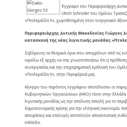
Έγγραφο του Περιφερειάρχη Δυτικ
Ulrich Schröder του Ομίλου Τραπεζ
«Πτολεμαΐδα V», χωροθετημένη στον ενεργειακό άξονα
Περιφερειάρχης Δυτικής Μακεδονίας Γιώργος Δ
κατασκευή της νέας λιγνιτικής μονάδας «Πτολ
Σεβόμενος τα θεσμικά όρια που απορρέουν από τις ευ
οφείλω εξ αρχής να σας γνωστοποιήσω ότι η πρόθεση τ
συνεργασίας και την επιχειρηματική εμπλοκή του Ομίλ
«Πτολεμαΐδα V», στην Περιφέρειά μας.
Κίνητρο του παρόντος εγγράφου αποτέλεσαν οι παρε
Κυβερνητικών Οργανώσεων (ΜΚΟ) τόσο στην Ελλάδα όσ
λιγνιτικής μονάδας ως την απόλυτη απειλή για το περ
δημοσιονομικής κρίσης για την ελληνική οικονομία. Κα
αποφάσεις και επιλογές αποτελούν αποκλειστική ευθ
επίπεδο.