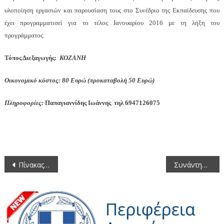
υλοποίηση εργασιών και παρουσίαση τους στο Συνέδριο της Εκπαίδευσης που
έχει προγραμματισεί για το τέλος Ιανουαρίου 2016 με τη λήξη του
προγράμματος.
Τόπος Διεξαγωγής:
ΚΟΖΑΝΗ
Οικονομικό κόστος: 80 Ευρώ (προκαταβολή 50 Ευρώ)
Πληροφορίες:
Παπαγιαννίδης Ιωάννης τηλ 6947126075
Πλοήγηση
Πίνακας των συζητηθέντων θεμάτων κατά την 16η/30-9-2015 συνεδρίαση του Περιφερειακού Συμβουλίου Δυτικής Μακεδονίας
Συνάντηση της Περιφερειακής Αρχής Δυτικής Μακεδονίας με τον Αναπληρωτή Υπουργό Υγείας – Τι συμφωνήθηκε για την υγεία στη Δυτική Μακεδονία
άρθρων