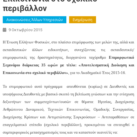
περιβάλλον
Ανακοινώσεις Άλλων Υπηρεσιών
Ενημέρωση
9 Οκτωβρίου 2015
Η Ένωση Ελλήνων Φυσικών, στο πλαίσιο επιμόρφωσης των μελών της, αλλά και
εκπαιδευτικών άλλων ειδικοτήτων, συνεχίζοντας τις εκπαιδευτικές/
επιμορφωτικές της δραστηριότητες, διοργανώνει ταχύρυθμο
Επιμορφωτικό
Σεμινάριο διάρκειας 35 ωρών με τίτλο: «Αποτελεσματική Διοίκηση και
Επικοινωνία στο σχολικό περιβάλλον»
, για το Ακαδημαϊκό Έτος 2015-16.
Το επιμορφωτικό αυτό πρόγραμμα απευθύνεται (κυρίως) σε Διευθυντές και
υποψήφιους Διευθυντές με βασικό σκοπό τη βελτίωση γνώσεων και την ενίσχυση
δεξιοτήτων των συμμετεχόντων/ουσών σε θέματα: Ηγεσίας, Διαχείρισης
Ανθρώπινου Δυναμικού, Τεχνικών Επικοινωνίας, Ομαδικής Συνεργασίας,
Διαχείρισης Κρίσεων και Αντιμετώπισης Συγκρούσεων – Αντιπαραθέσεων σε
επαγγελματικό επίπεδο (σχολικό περιβάλλον), προκειμένου να επιτευχθεί o
συμπεριφορικός μετασχηματισμός τους και να καταστούν ικανοί/ές να: