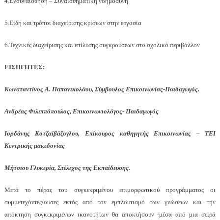
4.Ενσυναίσθηση – Συναισθηματική νοημοσύνη
5.Είδη και τρόποι διαχείρισης κρίσεων στην εργασία
6.Τεχνικές διαχείρισης και επίλυσης συγκρούσεων στο σχολικό περιβάλλον
ΕΙΣΗΓΗΤΕΣ:
Κωνσταντίνος Α. Παπανικολάου, Σύμβουλος Επικοινωνίας-Παιδαγωγός.
Ανδρέας Φιλιππόπουλος, Επικοινωνιολόγος- Παιδαγωγός
Ιορδάνης Κοτζαϊβάζογλου, Επίκουρος καθηγητής Επικοινωνίας – ΤΕΙ
Κεντρικής μακεδονίας
Μήτσιου Γλυκερία, Στέλεχος της Εκπαίδευσης.
Μετά το πέρας του συγκεκριμένου επιμορφωτικού προγράμματος οι
συμμετεχόντες/ουσες εκτός από τον εμπλουτισμό των γνώσεων και την
απόκτηση συγκεκριμένων ικανοτήτων θα αποκτήσουν -μέσα από μια σειρά