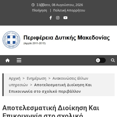
Skip
Σάββατο, 08 Αυγούστου, 2026
to
Πλοήγηση
Πολιτική Απορρήτου
content
Περιφέρεια Δυτικής Μακεδονίας
(Αρχείο 2011-2015)
Αρχική
>
Ενημέρωση
>
Ανακοινώσεις άλλων
υπηρεσιών
>
Αποτελεσματική Διοίκηση Και
Επικοινωνία στο σχολικό περιβάλλον
Αποτελεσματική Διοίκηση Και
Επικοινωνία στο σχολικό