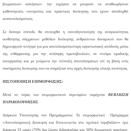
βιωματικών ασκήσεων- την ευχέρεια να μπορούν να αναθεωρήσουν
καθεστηκυίες νοοτροπίες και πρακτικές διοίκησης που έχουν αποδειχθεί
αναποτελεσματικές.
Σε δεύτερο επίπεδο θα επιτευχθεί η συνειδητοποίηση της αναγκαιότητας
υιοθέτησης σύγχρονων μεθόδων διοίκησης ανθρώπινου δυναμικού που θα
δημιουργούν κίνητρα για μια αποτελεσματικότερη οργανωσιακή απόδοση, μέσω
της ενθάρρυνσης για την ανάληψη πρωτοβουλιών, σε πνεύμα ομαδικής
συνεργασίας και με γνώμονα την επίτευξη αποτελεσμάτων επί τη βάση ενός
συστήματος διοίκησης που να στηρίζεται στις αρχές διοίκησης ολικής ποιότητας.
ΠΙΣΤΟΠΟΙΗΣΗ ΕΠΙΜΟΡΦΩΣΗΣ:
Μετά το πέρας του επιμορφωτικού σεμιναρίου παρέχεται
ΒΕΒΑΙΩΣΗ
ΠΑΡΑΚΟΛΟΥΘΗΣΗΣ
.
Διάρκεια Υλοποίησης του Προγράμματος: Το επιμορφωτικό Πρόγραμμα
«Αποτελεσματική Διοίκηση και Επικοινωνία στο σχολικό περιβάλλον» έχει
διάρκεια 35 ωρών (70% δια ζώσης διδασκαλίας και 30% βιωματικές ασκήσεις,