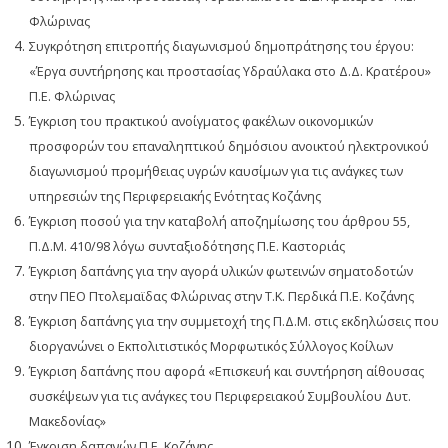
Φλώρινας
Συγκρότηση επιτροπής διαγωνισμού δημοπράτησης του έργου:
«Έργα συντήρησης και προστασίας Υδραύλακα στο Δ.Δ. Κρατέρου»
Π.Ε. Φλώρινας
Έγκριση του πρακτικού ανοίγματος φακέλων οικονομικών
προσφορών του επαναληπτικού δημόσιου ανοικτού ηλεκτρονικού
διαγωνισμού προμήθειας υγρών καυσίμων για τις ανάγκες των
υπηρεσιών της Περιφερειακής Ενότητας Κοζάνης
Έγκριση ποσού για την καταβολή αποζημίωσης του άρθρου 55,
Π.Δ.Μ. 410/98 λόγω συνταξιοδότησης Π.Ε. Καστοριάς
Έγκριση δαπάνης για την αγορά υλικών φωτεινών σηματοδοτών
στην ΠΕΟ Πτολεμαϊδας Φλώρινας στην Τ.Κ. Περδικά Π.Ε. Κοζάνης
Έγκριση δαπάνης για την συμμετοχή της Π.Δ.Μ. στις εκδηλώσεις που
διοργανώνει ο Εκπολιτιστικός Μορφωτικός Σύλλογος Κοίλων
Έγκριση δαπάνης που αφορά «Επισκευή και συντήρηση αίθουσας
συσκέψεων για τις ανάγκες του Περιφερειακού Συμβουλίου Δυτ.
Μακεδονίας»
Έγκριση δαπανών Π.Ε. Κοζάνης