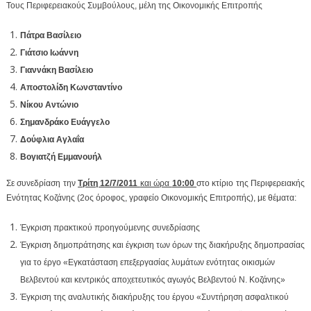
Τους Περιφερειακούς Συμβούλους, μέλη της Οικονομικής Επιτροπής
Πάτρα Βασίλειο
Γιάτσιο Ιωάννη
Γιαννάκη Βασίλειο
Αποστολίδη Κωνσταντίνο
Νίκου Αντώνιο
Σημανδράκο Ευάγγελο
Δούφλια Αγλαΐα
Βογιατζή Εμμανουήλ
Σε συνεδρίαση την
Τρίτη 12/7/2011
και ώρα
10:00
στο κτίριο της Περιφερειακής
Ενότητας Κοζάνης (2ος όροφος, γραφείο Οικονομικής Επιτροπής), με θέματα:
Έγκριση πρακτικού προηγούμενης συνεδρίασης
Έγκριση δημοπράτησης και έγκριση των όρων της διακήρυξης δημοπρασίας
για το έργο «Εγκατάσταση επεξεργασίας λυμάτων ενότητας οικισμών
Βελβεντού και κεντρικός αποχετευτικός αγωγός Βελβεντού Ν. Κοζάνης»
Έγκριση της αναλυτικής διακήρυξης του έργου «Συντήρηση ασφαλτικού