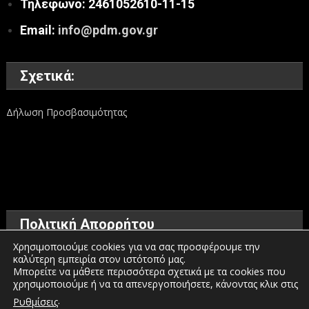
Τηλέφωνο: 2461052610-11-15
Email:
info@pdm.gov.gr
Σχετικά:
Δήλωση Προσβασιμότητας
Πολιτική Απορρήτου
Χρησιμοποιούμε cookies για να σας προσφέρουμε την
καλύτερη εμπειρία στον ιστότοπό μας.
Όροι χρήσης
Μπορείτε να μάθετε περισσότερα σχετικά με τα cookies που
χρησιμοποιούμε ή να τα απενεργοποιήσετε, κάνοντας κλικ στις
Πολιτική προστασίας προσωπικών δεδομένων
.
Ρυθμίσεις