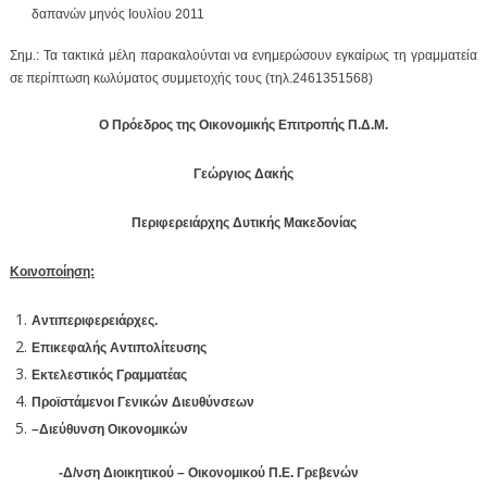
δαπανών μηνός Ιουλίου 2011
Σημ.: Τα τακτικά μέλη παρακαλούνται να ενημερώσουν εγκαίρως τη γραμματεία
σε περίπτωση κωλύματος συμμετοχής τους (τηλ.2461351568)
Ο Πρόεδρος της Οικονομικής Επιτροπής Π.Δ.Μ.
Γεώργιος Δακής
Περιφερειάρχης Δυτικής Μακεδονίας
Κοινοποίηση:
Αντιπεριφερειάρχες.
Επικεφαλής Αντιπολίτευσης
Εκτελεστικός Γραμματέας
Προϊστάμενοι Γενικών Διευθύνσεων
–
Διεύθυνση Οικονομικών
-Δ/νση Διοικητικού – Οικονομικού Π.Ε. Γρεβενών