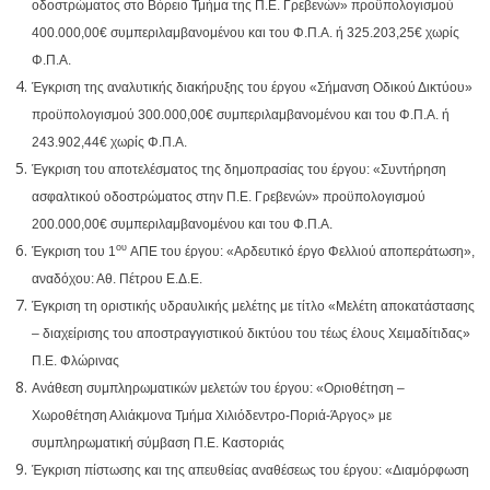
οδοστρώματος στο Βόρειο Τμήμα της Π.Ε. Γρεβενών» προϋπολογισμού
400.000,00€ συμπεριλαμβανομένου και του Φ.Π.Α. ή 325.203,25€ χωρίς
Φ.Π.Α.
Έγκριση της αναλυτικής διακήρυξης του έργου «Σήμανση Οδικού Δικτύου»
προϋπολογισμού 300.000,00€ συμπεριλαμβανομένου και του Φ.Π.Α. ή
243.902,44€ χωρίς Φ.Π.Α.
Έγκριση του αποτελέσματος της δημοπρασίας του έργου: «Συντήρηση
ασφαλτικού οδοστρώματος στην Π.Ε. Γρεβενών» προϋπολογισμού
200.000,00€ συμπεριλαμβανομένου και του Φ.Π.Α.
ου
Έγκριση του 1
ΑΠΕ του έργου: «Αρδευτικό έργο Φελλιού αποπεράτωση»,
αναδόχου: Αθ. Πέτρου Ε.Δ.Ε.
Έγκριση τη οριστικής υδραυλικής μελέτης με τίτλο «Μελέτη αποκατάστασης
– διαχείρισης του αποστραγγιστικού δικτύου του τέως έλους Χειμαδίτιδας»
Π.Ε. Φλώρινας
Ανάθεση συμπληρωματικών μελετών του έργου: «Οριοθέτηση –
Χωροθέτηση Αλιάκμονα Τμήμα Χιλιόδεντρο-Ποριά-Άργος» με
συμπληρωματική σύμβαση Π.Ε. Καστοριάς
Έγκριση πίστωσης και της απευθείας αναθέσεως του έργου: «Διαμόρφωση