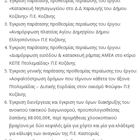
Έγκριση παράτασης προθεσμίας περαίωσης του έργου:
«Κατασκευή Νηπιαγωγείου στο Δ.Δ Χαραυγής του Δήμου
Κοζάνης» Π.Ε. Κοζάνης
Έγκριση παράτασης προθεσμίας περαίωσης του έργου:
«Αναμόρφωση πλατείας Αγίου Δημητρίου Δήμου
Ελλησπόντου» Π.Ε Κοζάνης
Έγκριση παράτασης προθεσμίας περαίωσης του έργου:
«Διαμόρφωση εισόδου & κατασκευή ράμπας ΑΜΕΑ στο κτίριο
ΚΕΠΕ Πτολεμαίδας» Π.Ε Κοζάνης
Έγκριση γενικής παράτασης προθεσμίας περαίωσης του έργου:
«Ασφαλτόστρωση δρόμων που τέμνουν κάθετα τον άξονα
Πτολεμαίδας – Δυτικής Εορδαίας στον οικισμό Φούφα» Π.Ε
Κοζάνης
Έγκριση διενέργειας και έγκριση των όρων διακήρυξης του
ανοικτού τακτικού διαγωνισμού, προϋπολογισθείσας
δαπάνης 68.000,00€, περί προμήθειας χλοοκοπτικού
βραχίονα με δύο κεφαλές (μία για χόρτο και μία για κλάδεμα)
για κάλυψη των αναγκών της Π.Ε. Καστοριάς