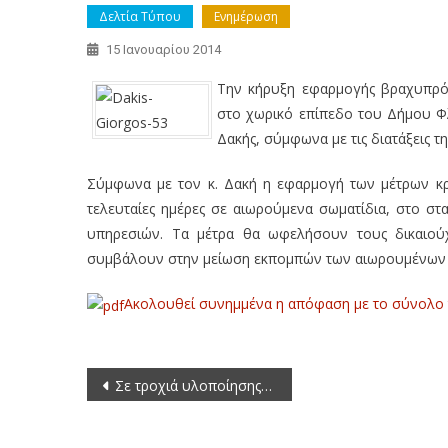
Δελτία Τύπου
Ενημέρωση
15 Ιανουαρίου 2014
Την κήρυξη εφαρμογής βραχυπρό
στο χωρικό επίπεδο του Δήμου Φ
Δακής, σύμφωνα με τις διατάξεις τ
Σύμφωνα με τον κ. Δακή η εφαρμογή των μέτρων κρ
τελευταίες ημέρες σε αιωρούμενα σωματίδια, στο σ
υπηρεσιών. Τα μέτρα θα ωφελήσουν τους δικαιούχ
συμβάλουν στην μείωση εκπομπών των αιωρουμένων 
Ακολουθεί συνημμένα η απόφαση με το σύνολο 
Πλοήγηση
Σε τροχιά υλοποίησης σημαντικά έργα με απόφαση του Περιφερειάρχη Δυτικής Μακεδονίας Γιώργου Δακή
άρθρων