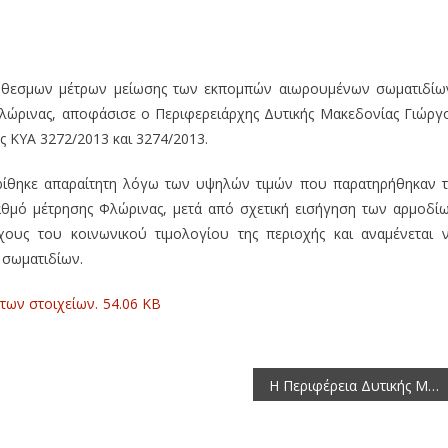
θεσμων μέτρων μείωσης των εκπομπών αιωρουμένων σωματιδίω
λώρινας, αποφάσισε ο Περιφερειάρχης Δυτικής Μακεδονίας Γιώργ
ης ΚΥΑ 3272/2013 και 3274/2013.
ίθηκε απαραίτητη λόγω των υψηλών τιμών που παρατηρήθηκαν τ
ταθμό μέτρησης Φλώρινας, μετά από σχετική εισήγηση των αρμοδί
ους του κοινωνικού τιμολογίου της περιοχής και αναμένεται 
σωματιδίων.
των στοιχείων.
54.06 KB
H Περιφέρεια Δυτικής Μακεδονίας προκηρύσσει ανοιχτό διαγωνισμό για την ανάθεση του έργου: «ΑΝΤΙΚΑΤΑΣΤΑΣΗ ΚΑΛΩΔΙΩΝ ΣΕ ΚΟΜΒΟΥΣ ΤΟΥ ΕΘΝΙΚΟΥ ΟΔΙΚΟΥ ΔΙΚΤΥΟΥ» με προϋπολογισμό 49.000,00 ΕΥΡΩ Κατηγορία ΗΛΕΚΤΡΟΜΗΧΑΝΟΛΟΓΙΚΩΝ ΕΡΓΩΝ, με προϋπολογισμό 38.504,88 ΕΥΡΩ