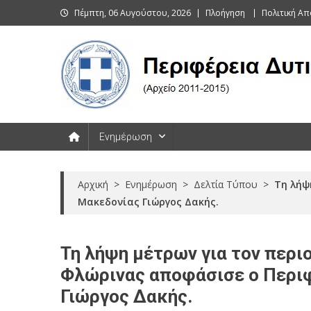
Skip
Πέμπτη, 06 Αυγούστου, 2026
Πλοήγηση
Πολιτική Α
to
content
Περιφέρεια Δυτικής Μακεδονί
Ενημέρωση
Αρχική
>
Ενημέρωση
>
Δελτία Τύπου
>
Τη λήψ
Μακεδονίας Γιώργος Δακής.
Τη λήψη μέτρων για τον περι
Φλώρινας αποφάσισε ο Περι
Γιώργος Δακής.