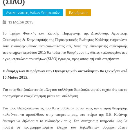
(ΣΙΛΟ)
Ανακοινώσεις Άλλων Υπηρεσιών
Ενημέρωση
13 Μαΐου 2015
Το Τμήμα Φυτικής και Ζωικής Παραγωγής της Διεύθυνσης Αγροτικής
Οικονομίας & Κτηνιατρικής της Περιφερειακής Ενότητας Κοζάνης ενημερώνει
τους ενδιαφερομένους Θεριζοαλωνιστές ότι, λόγω της επικείμενης συγκομιδής
των σιτηρών περιόδου 2015 θα πρέπει να θεωρήσουν τις άδειες κυκλοφορίας των
ογκομετρικών αυτοκινήτων (ΣΙΛΟ) έγκαιρα, προς αποφυγή καθυστερήσεων.
Η έναρξη των θεωρήσεων των Ογκομετρικών αυτοκίνητων θα ξεκινήσει από
15 Μαΐου 2015.
Για τους Θεριζοαλωνιστές μέλη του συλλόγου Θεριζοαλωνιστών ισχύει ότι και το
προηγούμενο έτος (θεώρηση μέσω του συλλόγου).
Για τους Θεριζοαλωνιστές που θα υποβάλουν μόνοι τους την αίτηση θεώρησης
καλούνται να προσέλθουν στην υπηρεσία μας, στο κτίριο της Π.Ε. Κοζάνης
έγκαιρα να δηλώσουν το ενδιαφέρον τους. Στη συνέχεια η υπηρεσία μας θα
προβεί σε προγραμματισμένο έλεγχο των δηλωθέντων συγκροτημάτων