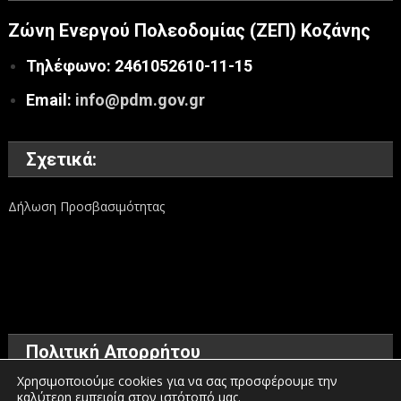
Ζώνη Ενεργού Πολεοδομίας (ΖΕΠ) Κοζάνης
Τηλέφωνο: 2461052610-11-15
Email:
info@pdm.gov.gr
Σχετικά:
Δήλωση Προσβασιμότητας
Πολιτική Απορρήτου
Χρησιμοποιούμε cookies για να σας προσφέρουμε την
καλύτερη εμπειρία στον ιστότοπό μας.
Όροι χρήσης