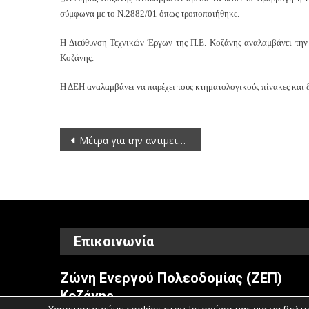
σύμφωνα με το Ν.2882/01 όπως τροποποιήθηκε.
Η Διεύθυνση Τεχνικών Έργων της Π.Ε. Κοζάνης αναλαμβάνει την
Κοζάνης.
Η ΔΕΗ αναλαμβάνει να παρέχει τους κτηματολογικούς πίνακες και 
Πλοήγηση
Μέτρα για την αντιμετώπιση των αυξημένων τιμών ρύπων στην ατμόσφαιρα
άρθρων
Επικοινωνία
Ζώνη Ενεργού Πολεοδομίας (ΖΕΠ)
Κοζάνης