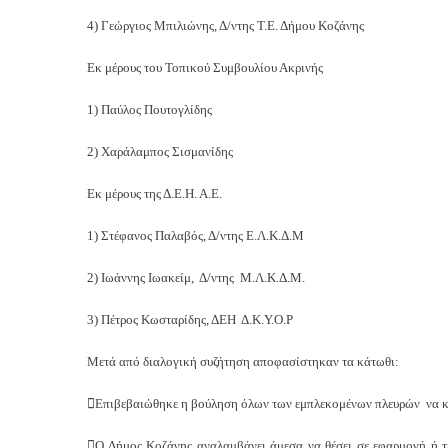
4) Γεώργιος Μπιλιώνης, Δ/ντης Τ.Ε. Δήμου Κοζάνης
Εκ μέρους του Τοπικού Συμβουλίου Ακρινής
1) Παύλος Πουτογλίδης
2) Χαράλαμπος Σισμανίδης
Εκ μέρους της Δ.Ε.Η. Α.Ε.
1) Στέφανος Παλαβός, Δ/ντης Ε.Λ.Κ.Δ.Μ
2) Ιωάννης Ιωακείμ, Δ/ντης Μ.Λ.Κ.Δ.Μ.
3) Πέτρος Κωσταρίδης, ΔΕΗ Δ.Κ.Υ.Ο.Ρ
Μετά από διαλογική συζήτηση αποφασίστηκαν τα κάτωθι:
Επιβεβαιώθηκε η βούληση όλων των εμπλεκομένων πλευρών να κ
Ο Δήμος Κοζάνης αναλαμβάνει άμεσα να θέσει σε εφαρμογή ή τ