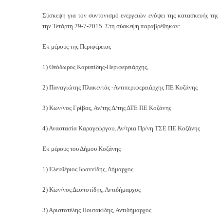
Σύσκεψη για τον συντονισμό ενεργειών ενόψει της κατασκευής τη
την Τετάρτη 29-7-2015. Στη σύσκεψη παραβρέθηκαν:
Εκ μέρους της Περιφέρειας
1) Θεόδωρος Καρυπίδης-Περιφερειάρχης,
2) Παναγιώτης Πλακεντάς -Αντιπεριφερειάρχης ΠΕ Κοζάνης
3) Κων/νος Γρίβας, Αν/της Δ/της ΔΤΕ ΠΕ Κοζάνης
4) Αναστασία Καραγεώργου, Αν/τρια Πρ/νη ΤΣΕ ΠΕ Κοζάνης
Εκ μέρους του Δήμου Κοζάνης
1) Ελευθέριος Ιωαννίδης, Δήμαρχος
2) Κων/νος Δεσποτίδης, Αντιδήμαρχος
3) Αριστοτέλης Πουτακίδης, Αντιδήμαρχος