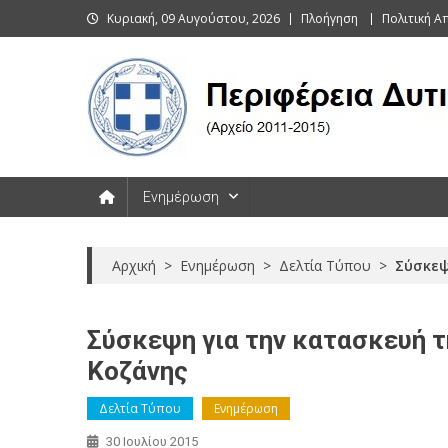
Skip
Κυριακή, 09 Αυγούστου, 2026
Πλοήγηση
Πολιτική 
to
content
Περιφέρεια Δυτικής Μακεδονί
Ενημέρωση
Αρχική
>
Ενημέρωση
>
Δελτία Τύπου
>
Σύσκεψ
Σύσκεψη για την κατασκευή τ
Κοζάνης
Δελτία Τύπου
Ενημέρωση
30 Ιουλίου 2015