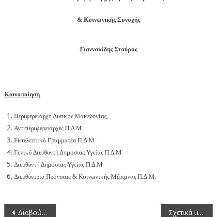
& Κοινωνικής Συνοχής
Γιαννακίδης Σταύρος
Κοινοποίηση
Περιφερειάρχη Δυτικής Μακεδονίας
Αντιπεριφερειάρχες Π.Δ.Μ
Εκτελεστικό Γραμματέα Π.Δ.Μ
Γενικό Διευθυντή Δημόσιας Υγείας Π.Δ.Μ
Διευθυντή Δημόσιας Υγείας Π.Δ.Μ
Διευθύντρια Πρόνοιας & Κοινωνικής Μέριμνας Π.Δ.Μ.
Πλοήγηση
Διαβούλευση στο πλαίσιο του Σταδίου Β1 του Περιφερειακού Πλαισίου Χωροταξικού Σχεδιασμού και Αειφόρου Ανάπτυξης (Π.Π.Χ.Σ.Α.Α.)
Σχετικά με τις μετρήσεις ποιότητας της ατμόσφαιρας