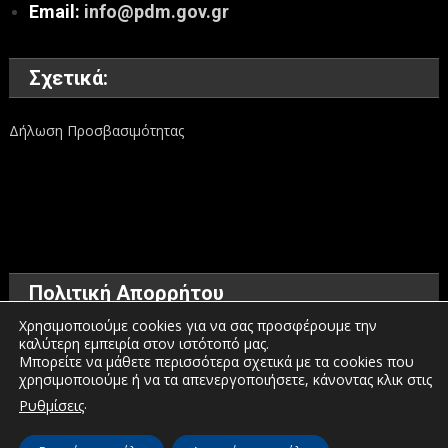
Email:
info@pdm.gov.gr
Σχετικά:
Δήλωση Προσβασιμότητας
Πολιτική Απορρήτου
Χρησιμοποιούμε cookies για να σας προσφέρουμε την
καλύτερη εμπειρία στον ιστότοπό μας.
Όροι χρήσης
Μπορείτε να μάθετε περισσότερα σχετικά με τα cookies που
χρησιμοποιούμε ή να τα απενεργοποιήσετε, κάνοντας κλικ στις
Πολιτική προστασίας προσωπικών δεδομένων
.
Ρυθμίσεις
Πολιτική για τα Cookies