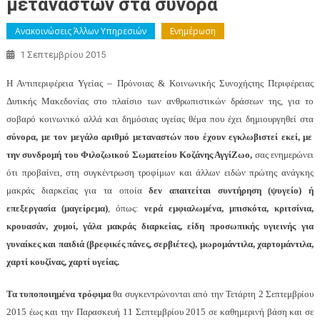
μεταναστών στα σύνορα
Ανακοινώσεις Άλλων Υπηρεσιών
Ενημέρωση
1 Σεπτεμβρίου 2015
Η Αντιπεριφέρεια Υγείας – Πρόνοιας & Κοινωνικής Συνοχήςτης Περιφέρειας
Δυτικής Μακεδονίας στο πλαίσιο των ανθρωπιστικών δράσεων της, για το
σοβαρό κοινωνικό αλλά και δημόσιας υγείας θέμα που έχει δημιουργηθεί στα
σύνορα, με τον μεγάλο αριθμό μεταναστών που έχουν εγκλωβιστεί εκεί, με
την συνδρομή του Φιλοζωικού Σωματείου Κοζάνης ΑγγίΖωο,
σας ενημερώνει
ότι προβαίνει, στη συγκέντρωση τροφίμων και άλλων ειδών πρώτης ανάγκης
μακράς διαρκείας για τα οποία
δεν απαιτείται συντήρηση (ψυγείο) ή
επεξεργασία (μαγείρεμα)
, όπως:
νερά εμφιαλωμένα, μπισκότα, κριτσίνια,
κρουασάν, χυμοί, γάλα μακράς διαρκείας, είδη προσωπικής υγιεινής για
γυναίκες και παιδιά (βρεφικές πάνες, σερβιέτες), μωρομάντιλα, χαρτομάντιλα,
χαρτί κουζίνας, χαρτί υγείας.
Τα τυποποιημένα τρόφιμα
θα συγκεντρώνονται από την Τετάρτη 2 Σεπτεμβρίου
2015 έως και την Παρασκευή 11 Σεπτεμβρίου 2015 σε καθημερινή βάση και σε