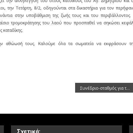
ι την αλληλεγγύη του στους κατοίκους του Αγ. Δημητρίου και 
ι, την Τετάρτη, 8/2, οδηγούνται στα δικαστήρια για τον περήφα
άντια στην υποβάθμιση της ζωής τους και του περιβάλλοντος.
λαίσιο τρομοκράτησης του λαού που προσπαθεί να σηκώσει κεφάλ
ς καταδίκης.
 την αθώωσή τους. Καλούμε όλα τα σωματεία να εκφράσουν τ
Συνέδριο-σταθμός για το Πρότυπο Δάσος
Σχετικά: