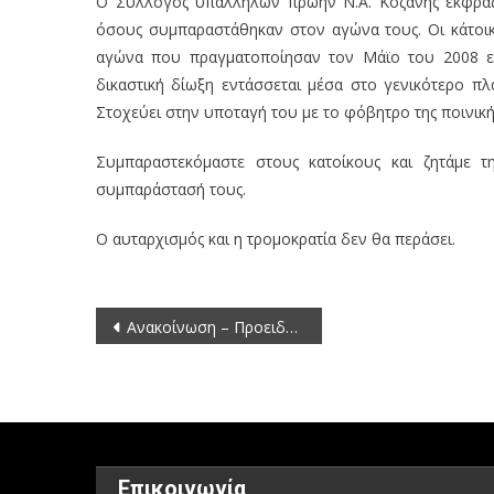
Ο Σύλλογος υπαλλήλων πρώην Ν.Α. Κοζάνης εκφράζε
όσους συμπαραστάθηκαν στον αγώνα τους. Οι κάτοικο
αγώνα που πραγματοποίησαν τον Μάϊο του 2008 εν
δικαστική δίωξη εντάσσεται μέσα στο γενικότερο π
Στοχεύει στην υποταγή του με το φόβητρο της ποινική
Συμπαραστεκόμαστε στους κατοίκους και ζητάμε
συμπαράστασή τους.
Ο αυταρχισμός και η τρομοκρατία δεν θα περάσει.
Πλοήγηση
Ανακοίνωση – Προειδοποίηση από τη Διεύθυνση Πολιτικής Προστασίας της Περιφέρειας Δυτικής Μακεδονίας
άρθρων
Επικοινωνία