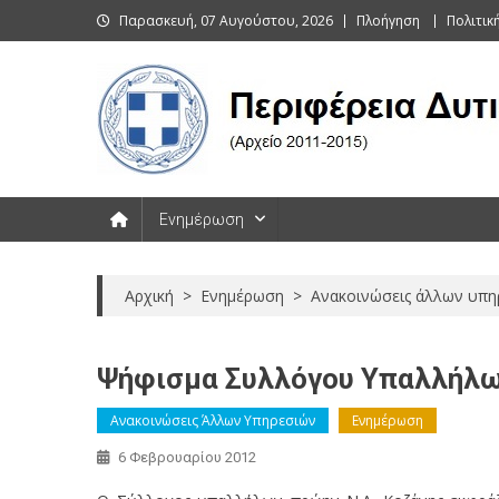
Skip
Παρασκευή, 07 Αυγούστου, 2026
Πλοήγηση
Πολιτι
to
content
Περιφέρεια Δυτικής Μακεδονί
Ενημέρωση
Αρχική
>
Ενημέρωση
>
Ανακοινώσεις άλλων υπη
Ψήφισμα Συλλόγου Υπαλλήλω
Ανακοινώσεις Άλλων Υπηρεσιών
Ενημέρωση
6 Φεβρουαρίου 2012