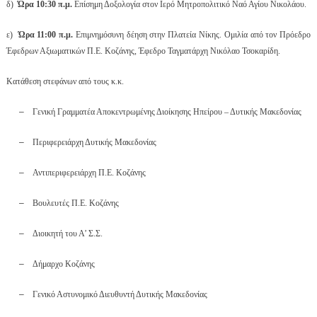
δ)
Ώρα 10:30 π.μ.
Επίσημη Δοξολογία στον Ιερό Μητροπολιτικό Ναό Αγίου Νικολάου.
ε)
Ώρα 11:00 π.μ.
Επιμνημόσυνη δέηση στην Πλατεία Νίκης. Ομιλία από τον Πρόεδρο
Έφεδρων Αξιωματικών Π.Ε. Κοζάνης, Έφεδρο Ταγματάρχη Νικόλαο Τσοκαρίδη.
Κατάθεση στεφάνων από τους κ.κ.
–
Γενική Γραμματέα Αποκεντρωμένης Διοίκησης Ηπείρου – Δυτικής Μακεδονίας
–
Περιφερειάρχη Δυτικής Μακεδονίας
–
Αντιπεριφερειάρχη Π.Ε. Κοζάνης
–
Βουλευτές Π.Ε. Κοζάνης
–
Διοικητή του Α’ Σ.Σ.
–
Δήμαρχο Κοζάνης
–
Γενικό Αστυνομικό Διευθυντή Δυτικής Μακεδονίας