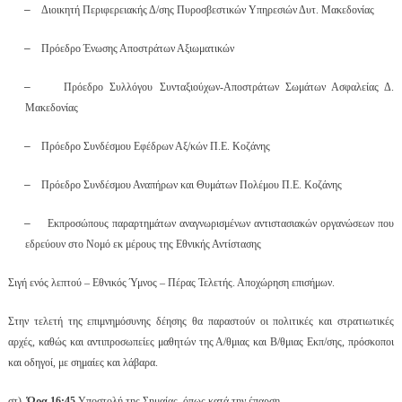
–
Διοικητή Περιφερειακής Δ/σης Πυροσβεστικών Υπηρεσιών Δυτ. Μακεδονίας
–
Πρόεδρο Ένωσης Αποστράτων Αξιωματικών
–
Πρόεδρο Συλλόγου Συνταξιούχων-Αποστράτων Σωμάτων Ασφαλείας Δ.
Μακεδονίας
–
Πρόεδρο Συνδέσμου Εφέδρων Αξ/κών Π.Ε. Κοζάνης
–
Πρόεδρο Συνδέσμου Αναπήρων και Θυμάτων Πολέμου Π.Ε. Κοζάνης
–
Εκπροσώπους παραρτημάτων αναγνωρισμένων αντιστασιακών οργανώσεων που
εδρεύουν στο Νομό εκ μέρους της Εθνικής Αντίστασης
Σιγή ενός λεπτού – Εθνικός Ύμνος – Πέρας Τελετής. Αποχώρηση επισήμων.
Στην τελετή της επιμνημόσυνης δέησης θα παραστούν οι πολιτικές και στρατιωτικές
αρχές, καθώς και αντιπροσωπείες μαθητών της Α/θμιας και Β/θμιας Εκπ/σης, πρόσκοποι
και οδηγοί, με σημαίες και λάβαρα.
στ)
Ώρα 16:45
Υποστολή της Σημαίας, όπως κατά την έπαρση.