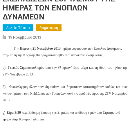
ΗΜΕΡΑΣ ΤΩΝ ΕΝΟΠΛΩΝ
ΔΥΝΑΜΕΩΝ
Δελτία Τύπου
Ενημέρωση
19 Νοεμβρίου 2013
Την
Πέμπτη 21 Νοεμβρίου 2013
, ημέρα εορτασμού των Ενόπλων Δυνάμεων,
στην πόλη της Κοζάνης θα πραγματοποιηθούν οι παρακάτω εκδηλώσεις:
η
α)
Γενικός Σημαιοστολισμός από την 8
πρωινή ώρα μέχρι και τη δύση του ηλίου της
ης
21
Νοεμβρίου 2013.
β)
Φωταγώγηση όλων των δημοσίων και δημοτικών καταστημάτων καθώς και των
ης
καταστημάτων των ΝΠΔΔ και των Τραπεζών κατά τις βραδινές ώρες της 21
Νοεμβρίου
2013.
γ)
Ώρα 8:30 π.μ.
Επίσημη έπαρση της Σημαίας και απόδοση τιμών από Στρατιωτικό
τμήμα στην Κεντρική πλατεία.