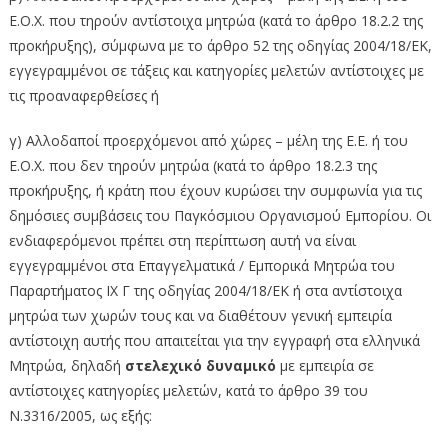
Ε.Ο.Χ. που τηρούν αντίστοιχα μητρώα (κατά το άρθρο 18.2.2 της
προκήρυξης), σύμφωνα με το άρθρο 52 της οδηγίας 2004/18/ΕΚ,
εγγεγραμμένοι σε τάξεις και κατηγορίες μελετών αντίστοιχες με
τις προαναφερθείσες ή
γ) Αλλοδαποί προερχόμενοι από χώρες – μέλη της Ε.Ε. ή του
Ε.Ο.Χ. που δεν τηρούν μητρώα (κατά το άρθρο 18.2.3 της
προκήρυξης, ή κράτη που έχουν κυρώσει την συμφωνία για τις
δημόσιες συμβάσεις του Παγκόσμιου Οργανισμού Εμπορίου. Οι
ενδιαφερόμενοι πρέπει στη περίπτωση αυτή να είναι
εγγεγραμμένοι στα Επαγγελματικά / Εμπορικά Μητρώα του
Παραρτήματος IX Γ της οδηγίας 2004/18/ΕΚ ή στα αντίστοιχα
μητρώα των χωρών τους και να διαθέτουν γενική εμπειρία
αντίστοιχη αυτής που απαιτείται για την εγγραφή στα ελληνικά
Μητρώα, δηλαδή
στελεχικό δυναμικό
με εμπειρία σε
αντίστοιχες κατηγορίες μελετών, κατά το άρθρο 39 του
Ν.3316/2005, ως εξής: