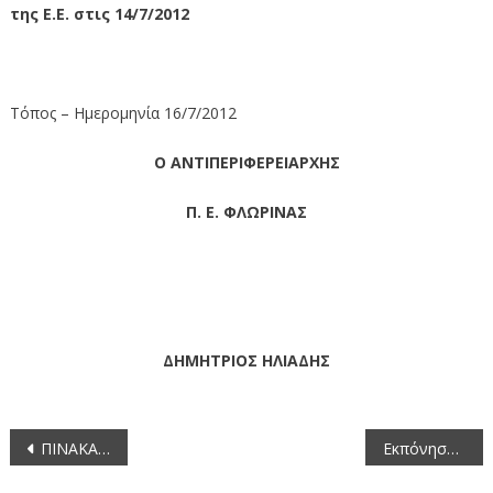
της Ε.Ε. στις 14/7/2012
Τόπος – Ημερομηνία 16/7/2012
Ο ΑΝΤΙΠΕΡΙΦΕΡΕΙΑΡΧΗΣ
Π. Ε. ΦΛΩΡΙΝΑΣ
ΔΗΜΗΤΡΙΟΣ ΗΛΙΑΔΗΣ
Πλοήγηση
ΠΙΝΑΚΑΣ Των συζητηθέντων θεμάτων κατά την 38η/16-10-2014 συνεδρίαση της Οικονομικής Επιτροπής της Περιφέρειας Δυτικής Μακεδονίας
Εκπόνηση μελετών τοπογραφίας και κτηματολογίου για τις ανάγκες της ΠΕ Φλώρινας
άρθρων