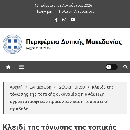
Skip
Σάββατο, 08 Αυγούστου, 2026
to
Πλοήγηση
Πολιτική Απορρήτου
content
Περιφέρεια Δυτικής Μακεδονίας
(Αρχείο 2011-2015)
Αρχική
>
Ενημέρωση
>
Δελτία Τύπου
>
Κλειδί της
τόνωσης της τοπικής οικονομίας η ανάδειξη
αγροδιατροφικών προϊόντων και η τουριστική
προβολή
Κλειδί της τόνωσης της τοπικής