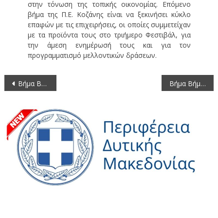
στην τόνωση της τοπικής οικονομίας. Επόμενο
βήμα της Π.Ε. Κοζάνης είναι να ξεκινήσει κύκλο
επαφών με τις επιχειρήσεις, οι οποίες συμμετείχαν
με τα προϊόντα τους στο τριήμερο Φεστιβάλ, για
την άμεση ενημέρωσή τους και για τον
προγραμματισμό μελλοντικών δράσεων.
Πλοήγηση
Βήμα Βήμα η Προέλαση προς τη Θεσσαλονίκη 24-10-1912
Βήμα Βήμα η Προέλαση προς τη Θεσσαλονίκη 25-10-1912
άρθρων