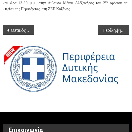
ου
και ώρα 13:30 μ.μ., στην Αίθουσα Μέγας Αλέξανδρος του 2
ορόφου του
κτιρίου της Περιφέρειας, στη ΖΕΠ Κοζάνης.
Πλοήγηση
Θετικός Απολογισμός Από Τη Συμμετοχή Της Εταιρείας Τουρισμού Δυτικής Μακεδονίας Στην Έκθεση Τουρισμού Στο Βερολίνο
Περίληψη Διακήρυξης Δημοπρασίας Της Πράξης: «Παράλληλα Έργα Αναδασμού Αγροκτήματος Γερμά Β΄ Φάση»
άρθρων
Επικοινωνία