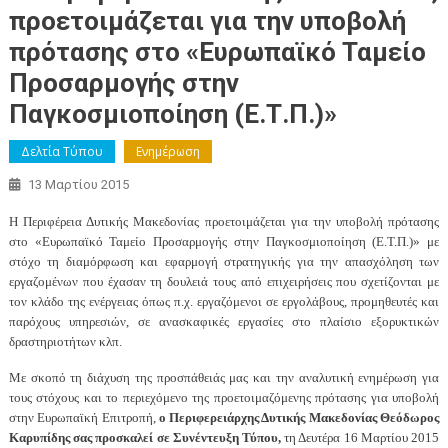
προετοιμάζεται για την υποβολή
πρότασης στο «Ευρωπαϊκό Ταμείο
Προσαρμογής στην
Παγκοσμιοποίηση (Ε.Τ.Π.)»
Δελτία Τύπου
Ενημέρωση
13 Μαρτίου 2015
Η Περιφέρεια Δυτικής Μακεδονίας προετοιμάζεται για την υποβολή πρότασης
στο «Ευρωπαϊκό Ταμείο Προσαρμογής στην Παγκοσμιοποίηση (Ε.Τ.Π.)» με
στόχο τη διαμόρφωση και εφαρμογή στρατηγικής για την απασχόληση των
εργαζομένων που έχασαν τη δουλειά τους από επιχειρήσεις που σχετίζονται με
τον κλάδο της ενέργειας όπως π.χ. εργαζόμενοι σε εργολάβους, προμηθευτές και
παρόχους υπηρεσιών, σε ανασκαφικές εργασίες στο πλαίσιο εξορυκτικών
δραστηριοτήτων κλπ.
Με σκοπό τη διάχυση της προσπάθειάς μας και την αναλυτική ενημέρωση για
τους στόχους και το περιεχόμενο της προετοιμαζόμενης πρότασης για υποβολή
στην Ευρωπαϊκή Επιτροπή,
ο Περιφερειάρχης Δυτικής Μακεδονίας Θεόδωρος
Καρυπίδης σας προσκαλεί σε Συνέντευξη Τύπου,
τη Δευτέρα 16 Μαρτίου 2015