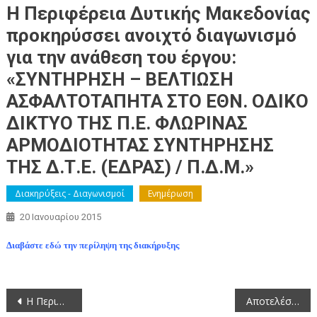
H Περιφέρεια Δυτικής Μακεδονίας
προκηρύσσει ανοιχτό διαγωνισμό
για την ανάθεση του έργου:
«ΣΥΝΤΗΡΗΣΗ – ΒΕΛΤΙΩΣΗ
ΑΣΦΑΛΤΟΤΑΠΗΤΑ ΣΤΟ ΕΘΝ. ΟΔΙΚΟ
ΔΙΚΤΥΟ ΤΗΣ Π.Ε. ΦΛΩΡΙΝΑΣ
ΑΡΜΟΔΙΟΤΗΤΑΣ ΣΥΝΤΗΡΗΣΗΣ
ΤΗΣ Δ.Τ.Ε. (ΕΔΡΑΣ) / Π.Δ.Μ.»
Διακηρύξεις - Διαγωνισμοί
Ενημέρωση
20 Ιανουαρίου 2015
Διαβάστε εδώ την περίληψη της διακήρυξης
Πλοήγηση
H Περιφέρεια Δυτικής Μακεδονίας προκηρύσσει ανοιχτό διαγωνισμό για την ανάθεση του έργου: «ΣΥΝΤΗΡΗΣΗ – ΒΕΛΤΙΩΣΗ ΑΣΦΑΛΤΟΤΑΠΗΤΑ ΣΤΟ ΕΘΝ. ΟΔΙΚΟ ΔΙΚΤΥΟ ΤΗΣ Π.Ε. ΚΟΖΑΝΗΣ ΑΡΜΟΔΙΟΤΗΤΑΣ ΣΥΝΤΗΡΗΣΗΣ ΤΗΣ Δ.Τ.Ε. (ΕΔΡΑΣ) / Π.Δ.Μ.»
Αποτελέσματα για τις εξετάσεις του Κρατικού Πιστοποιητικού Γλωσσομάθειας (Αγγλικής, Γαλλικής, Γερμανικής, Ιταλικής Ισπανικής και Τουρκικής)