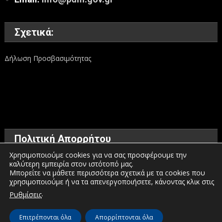
Σχετικά:
Δήλωση Προσβασιμότητας
Πολιτική Απορρήτου
Χρησιμοποιούμε cookies για να σας προσφέρουμε την
καλύτερη εμπειρία στον ιστότοπό μας.
Όροι χρήσης
Μπορείτε να μάθετε περισσότερα σχετικά με τα cookies που
χρησιμοποιούμε ή να τα απενεργοποιήσετε, κάνοντας κλικ στις
Πολιτική προστασίας προσωπικών δεδομένων
.
Ρυθμίσεις
Πολιτική για τα Cookies
Επιτρέπονται όλα
Απορρίπτονται όλα