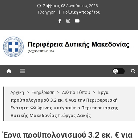
Skip
Σάββατο, 08 Αυγούστου, 2026
to
Πλοήγηση
Πολιτική Απορρήτου
content
Περιφέρεια Δυτικής Μακεδονίας
(Αρχείο 2011-2015)
Αρχική
>
Ενημέρωση
>
Δελτία Τύπου
>
Έργα
προϋπολογισμού 3.2 εκ. € για την Περιφερειακή
Ενότητα Φλώρινας υπέγραψε ο Περιφερειάρχης
Δυτικής Μακεδονίας Γιώργος Δακής
Έργα προϋπολογισμού 3.2 εκ. € για