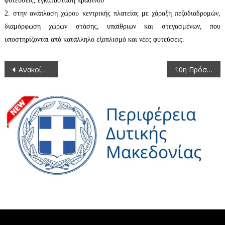
φυτεύσεις, εγκατάσταση πρασίνου
2. στην ανάπλαση χώρου κεντρικής πλατείας με χάραξη πεζοδιαδρομών,
διαμόρφωση χώρων στάσης, υπαίθριων και στεγασμένων, που
υποστηρίζονται από κατάλληλο εξοπλισμό και νέες φυτεύσεις.
Πλοήγηση
Ανακοίνωνση από τη Δ/νση Πολιτικής Γης (έδρας) περί «Διαχείρισης και προστασίας ακινήτων Υπουργείου Αγροτικής Ανάπτυξης και Τροφίμων – Ρύθμιση εμπραγμάτων δικαιωμάτων και λοιπές διατάξεις»
10η Πρόσκληση σε συνεδρίαση της Οικονομικής Επιτροπής της Περιφέρειας Δυτικής Μακεδονίας 2014
άρθρων