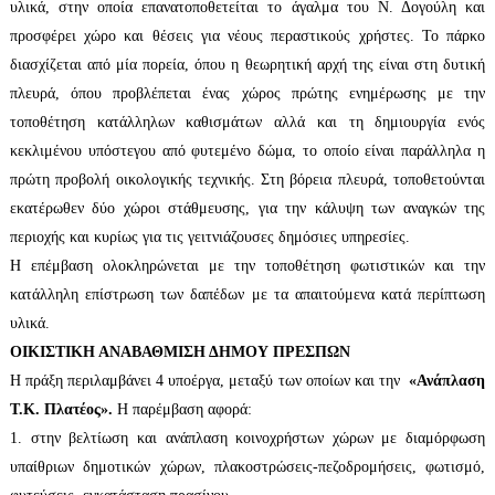
υλικά, στην οποία επανατοποθετείται το άγαλμα του Ν. Δογούλη και
προσφέρει χώρο και θέσεις για νέους περαστικούς χρήστες. Το πάρκο
διασχίζεται από μία πορεία, όπου η θεωρητική αρχή της είναι στη δυτική
πλευρά, όπου προβλέπεται ένας χώρος πρώτης ενημέρωσης με την
τοποθέτηση κατάλληλων καθισμάτων αλλά και τη δημιουργία ενός
κεκλιμένου υπόστεγου από φυτεμένο δώμα, το οποίο είναι παράλληλα η
πρώτη προβολή οικολογικής τεχνικής. Στη βόρεια πλευρά, τοποθετούνται
εκατέρωθεν δύο χώροι στάθμευσης, για την κάλυψη των αναγκών της
περιοχής και κυρίως για τις γειτνιάζουσες δημόσιες υπηρεσίες.
Η επέμβαση ολοκληρώνεται με την τοποθέτηση φωτιστικών και την
κατάλληλη επίστρωση των δαπέδων με τα απαιτούμενα κατά περίπτωση
υλικά.
ΟΙΚΙΣΤΙΚΗ ΑΝΑΒΑΘΜΙΣΗ ΔΗΜΟΥ ΠΡΕΣΠΩΝ
Η πράξη περιλαμβάνει 4 υποέργα, μεταξύ των οποίων και την
«Ανάπλαση
Τ.Κ. Πλατέος».
Η παρέμβαση αφορά:
1. στην βελτίωση και ανάπλαση κοινοχρήστων χώρων με διαμόρφωση
υπαίθριων δημοτικών χώρων, πλακοστρώσεις-πεζοδρομήσεις, φωτισμό,