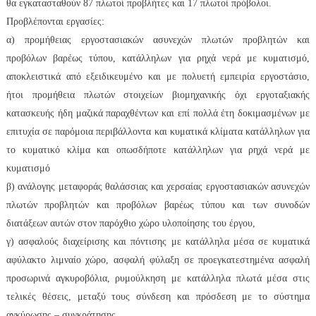
θα εγκατασταθούν 87 πλωτοί προβλήτες και 17 πλωτοί πρόβολοι.
Προβλέπονται εργασίες:
α) προμήθειας εργοστασιακών ασυνεχών πλωτών προβλητών και
προβόλων βαρέως τύπου, κατάλληλων για ρηχά νερά με κυματισμό,
αποκλειστικά από εξειδικευμένο και με πολυετή εμπειρία εργοστάσιο,
ήτοι προμήθεια πλωτών στοιχείων βιομηχανικής όχι εργοταξιακής
κατασκευής ήδη μαζικά παραχθέντων και επί πολλά έτη δοκιμασμένων με
επιτυχία σε παρόμοια περιβάλλοντα και κυματικά κλίματα κατάλληλων για
το κυματικό κλίμα και οπωσδήποτε κατάλληλων για ρηχά νερά με
κυματισμό
β) ανάλογης μεταφοράς θαλάσσιας και χερσαίας εργοστασιακών ασυνεχών
πλωτών προβλητών και προβόλων βαρέως τύπου και των συνοδών
διατάξεων αυτών στον παρόχθιο χώρο υλοποίησης του έργου,
γ) ασφαλούς διαχείρισης και πόντισης με κατάλληλα μέσα σε κυματικά
αφύλακτο λιμναίο χώρο, ασφαλή φύλαξη σε προεγκατεστημένα ασφαλή
προσωρινά αγκυροβόλια, ρυμούλκηση με κατάλληλα πλωτά μέσα στις
τελικές θέσεις, μεταξύ τους σύνδεση και πρόσδεση με το σύστημα
αγκύρωσης – συγκράτησης