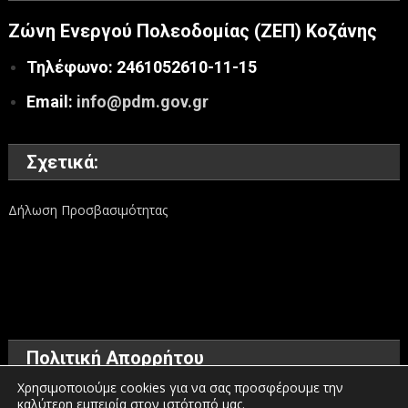
Ζώνη Ενεργού Πολεοδομίας (ΖΕΠ) Κοζάνης
Τηλέφωνο: 2461052610-11-15
Email:
info@pdm.gov.gr
Σχετικά:
Δήλωση Προσβασιμότητας
Πολιτική Απορρήτου
Χρησιμοποιούμε cookies για να σας προσφέρουμε την
καλύτερη εμπειρία στον ιστότοπό μας.
Όροι χρήσης