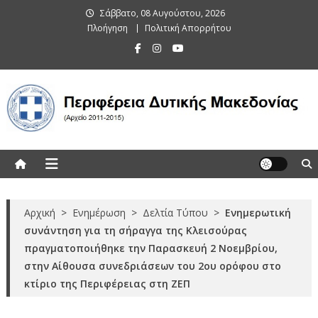
Skip
Σάββατο, 08 Αυγούστου, 2026
to
Πλοήγηση
Πολιτική Απορρήτου
content
Περιφέρεια Δυτικής Μακεδονίας
(Αρχείο 2011-2015)
Αρχική
>
Ενημέρωση
>
Δελτία Τύπου
>
Ενημερωτική
συνάντηση για τη σήραγγα της Κλεισούρας
πραγματοποιήθηκε την Παρασκευή 2 Νοεμβρίου,
στην Αίθουσα συνεδριάσεων του 2ου ορόφου στο
κτίριο της Περιφέρειας στη ΖΕΠ