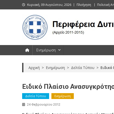
Skip
Κυριακή, 09 Αυγούστου, 2026
Πλοήγηση
Πολιτική 
to
content
Περιφέρεια Δυτικής Μακεδονί
Ενημέρωση
Αρχική
>
Ενημέρωση
>
Δελτία Τύπου
>
Ειδικό
Ειδικό Πλαίσιο Ανασυγκρότη
Δελτία Τύπου
Ενημέρωση
24 Φεβρουαρίου 2012