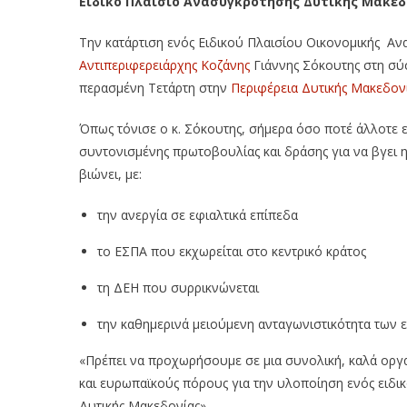
Ειδικό Πλαίσιο Ανασυγκρότησης Δυτικής Μακεδ
Την κατάρτιση ενός Ειδικού Πλαισίου Οικονομικής Αν
Αντιπεριφερειάρχης Κοζάνης
Γιάννης Σόκουτης στη σύ
περασμένη Τετάρτη στην
Περιφέρεια Δυτικής Μακεδον
Όπως τόνισε ο κ. Σόκουτης, σήμερα όσο ποτέ άλλοτε ε
συντονισμένης πρωτοβουλίας και δράσης για να βγει 
βιώνει, με:
την ανεργία σε εφιαλτικά επίπεδα
το ΕΣΠΑ που εκχωρείται στο κεντρικό κράτος
τη ΔΕΗ που συρρικνώνεται
την καθημερινά μειούμενη ανταγωνιστικότητα των 
«Πρέπει να προχωρήσουμε σε μια συνολική, καλά οργ
και ευρωπαϊκούς πόρους για την υλοποίηση ενός ειδι
Δυτικής Μακεδονίας»