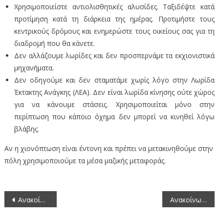
Χρησιμοποιείστε αντιολισθητικές αλυσίδες. Ταξιδέψτε κατά
προτίμηση κατά τη διάρκεια της ημέρας. Προτιμήστε τους
κεντρικούς δρόμους και ενημερώστε τους οικείους σας για τη
διαδρομή που θα κάνετε.
Δεν αλλάζουμε λωρίδες και δεν προσπερνάμε τα εκχιονιστικά
μηχανήματα.
Δεν οδηγούμε και δεν σταματάμε χωρίς λόγο στην Λωρίδα
Έκτακτης Ανάγκης (ΛΕΑ). Δεν είναι λωρίδα κίνησης ούτε χώρος
για να κάνουμε στάσεις. Χρησιμοποιείται μόνο στην
περίπτωση που κάποιο όχημα δεν μπορεί να κινηθεί λόγω
βλάβης.
Αν η χιονόπτωση είναι έντονη και πρέπει να μετακινηθούμε στην
πόλη χρησιμοποιούμε τα μέσα μαζικής μεταφοράς.
Πλοήγηση
Ανακοίνωση διαδικασίας κλήρωσης για την επιλογή μελών της Επιτροπής τεχνικών υπαλλήλων για την Προμήθεια Υλικών
Ανακοίνωση από τη Δ/νση Τεχνικών Έργων
άρθρων