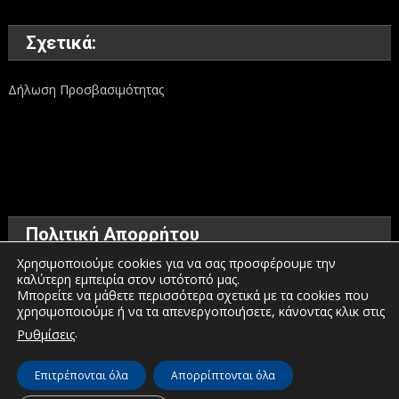
Σχετικά:
Δήλωση Προσβασιμότητας
Πολιτική Απορρήτου
Χρησιμοποιούμε cookies για να σας προσφέρουμε την
καλύτερη εμπειρία στον ιστότοπό μας.
Όροι χρήσης
Μπορείτε να μάθετε περισσότερα σχετικά με τα cookies που
χρησιμοποιούμε ή να τα απενεργοποιήσετε, κάνοντας κλικ στις
Πολιτική προστασίας προσωπικών δεδομένων
.
Ρυθμίσεις
Πολιτική για τα Cookies
Επιτρέπονται όλα
Απορρίπτονται όλα