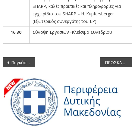
SHARP, καλές πρακτικές και πληροφορίες για
εγχειρίδιο του SHARP – H. Kupfersberger
(Εξωτερικός συνεργάτης του LP)
1
6
:
3
0
Σύνοψη Εργασιών -Κλείσιμο Συνεδρίου
Πλοήγηση
Παγκόσμια Ημέρα Μουσείου
ΠΡΟΣΚΛΗΣΗ – ΠΡΟΓΡΑΜΜΑ ΕΚΔΗΛΩΣΕΩΝ ΜΝΗΜΗΣ ΤΗΣ ΓΕΝΟΚΤΟΝΙΑΣ ΤΩΝ ΕΛΛΗΝΩΝ ΤΟΥ ΠΟΝΤΟΥ
άρθρων