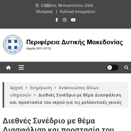
Skip
Σάββατο, 08 Αυγούστου, 2026
to
Πλοήγηση
Πολιτική Απορρήτου
content
Περιφέρεια Δυτικής Μακεδονίας
(Αρχείο 2011-2015)
Αρχική
>
Ενημέρωση
>
Ανακοινώσεις άλλων
υπηρεσιών
>
Διεθνές Συνέδριο με θέμα Διασφάλιση
και προστασία του νερού για τις μελλοντικές γενιές
Διεθνές Συνέδριο με θέμα
Διασφάλιση και προστασία του