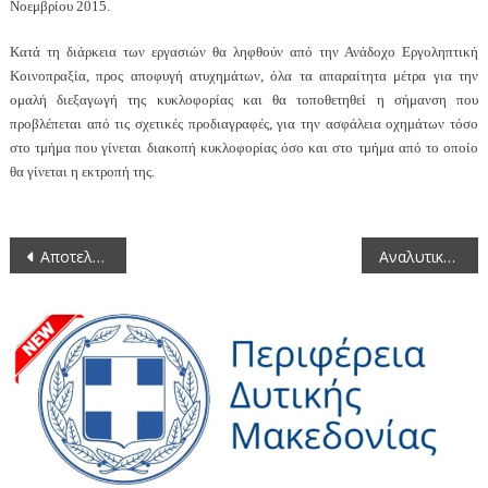
Νοεμβρίου 2015.
Κατά τη διάρκεια των εργασιών θα ληφθούν από την Ανάδοχο Εργοληπτική
Κοινοπραξία, προς αποφυγή ατυχημάτων, όλα τα απαραίτητα μέτρα για την
ομαλή διεξαγωγή της κυκλοφορίας και θα τοποθετηθεί η σήμανση που
προβλέπεται από τις σχετικές προδιαγραφές, για την ασφάλεια οχημάτων τόσο
στο τμήμα που γίνεται διακοπή κυκλοφορίας όσο και στο τμήμα από το οποίο
θα γίνεται η εκτροπή της.
Πλοήγηση
Αποτελέσματα Βουλευτικών Εκλογών 20ης Σεπτεμβρίου 2015 Περιφέρειας Δυτικής Μακεδονίας
Αναλυτική Κατάσταση Πληρωμής και Κατάσταση Απορριπτόμενων των Δικαιούχων της Δράσης 2.3 (Β) «Σύστημα Ολοκληρωμένης Διαχείρισης στην παραγωγή σακχαρότευτλων έτους 2012»
άρθρων