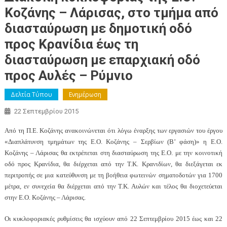
Κοζάνης – Λάρισας, στο τμήμα από
διασταύρωση με δημοτική οδό
προς Κρανίδια έως τη
διασταύρωση με επαρχιακή οδό
προς Αυλές – Ρύμνιο
Δελτία Τύπου
Ενημέρωση
22 Σεπτεμβρίου 2015
Από τη Π.Ε. Κοζάνης ανακοινώνεται ότι λόγω έναρξης των εργασιών του έργου
«Διαπλάτυνση τμημάτων της Ε.Ο. Κοζάνης – Σερβίων (Β’ φάση)» η Ε.Ο.
Κοζάνης – Λάρισας θα εκτρέπεται στη διασταύρωση της Ε.Ο. με την κοινοτική
οδό προς Κρανίδια, θα διέρχεται από την Τ.Κ. Κρανιδίων, θα διεξάγεται εκ
περιτροπής σε μια κατεύθυνση με τη βοήθεια φωτεινών σηματοδοτών για 1700
μέτρα, εν συνεχεία θα διέρχεται από την Τ.Κ. Αυλών και τέλος θα διοχετεύεται
στην Ε.Ο. Κοζάνης – Λάρισας.
Οι κυκλοφοριακές ρυθμίσεις θα ισχύουν από 22 Σεπτεμβρίου 2015 έως και 22