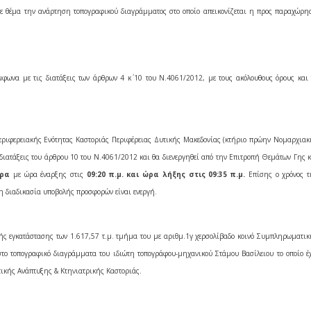
 θέμα την ανάρτηση τοπογραφικού διαγράμματος στο οποίο απεικονίζεται η προς παραχώρη
να με τις διατάξεις των άρθρων 4 κ΄ 10 του Ν.4061/2012, με τους ακόλουθους όρους και 
ριφερειακής Ενότητας Καστοριάς Περιφέρειας Δυτικής Μακεδονίας (κτήριο πρώην Νομαρχιακ
διατάξεις του άρθρου 10 του Ν.4061/2012 και θα διενεργηθεί από την Επιτροπή Θεμάτων Γης κ
έρα
με
ώρα έναρξης στις
09:20 π.μ. και ώρα λήξης στις 09:35 π.μ.
Επίσης ο χρόνος τ
η διαδικασία υποβολής προσφορών είναι ενεργή.
ς εγκατάστασης των 1.617,57 τ.μ. τμήμα του με αριθμ.1γ
χερσολίβαδο κοινό Συμπληρωματικ
στο τοπογραφικό διαγράμματα του ιδιώτη τοπογράφου-μηχανικού Στάμου Βασίλειου το οποίο έχ
τικής Ανάπτυξης & Κτηνιατρικής Καστοριάς.