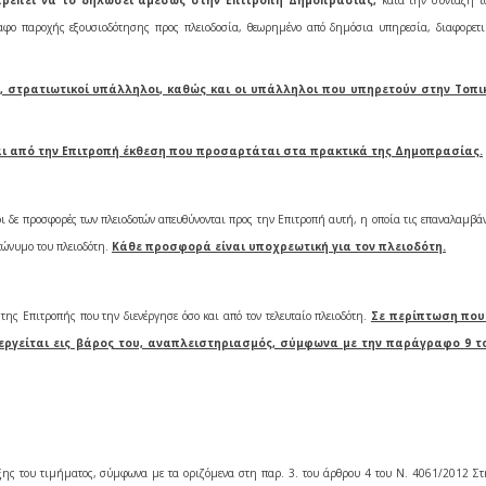
πρέπει να το δηλώσει αμέσως στην Επιτροπή Δημοπρασίας,
κατά την σύνταξη τ
αφο παροχής εξουσιοδότησης προς πλειοδοσία, θεωρημένο από δημόσια υπηρεσία, διαφορετι
, στρατιωτικοί υπάλληλοι, καθώς και οι υπάλληλοι που υπηρετούν στην Τοπι
ι από την Επιτροπή έκθεση που προσαρτάται στα πρακτικά της Δημοπρασίας.
 δε προσφορές των πλειοδοτών απευθύνονται προς την Επιτροπή αυτή, η οποία τις επαναλαμβάν
πώνυμο του πλειοδότη.
Κάθε προσφορά είναι υποχρεωτική για τον πλειοδότη.
ης Επιτροπής που την διενέργησε όσο και από τον τελευταίο πλειοδότη.
Σε περίπτωση που
νεργείται εις βάρος του, αναπλειστηριασμός, σύμφωνα με την παράγραφο 9 τ
ης του τιμήματος, σύμφωνα με τα οριζόμενα στη παρ. 3. του άρθρου 4 του Ν. 4061/2012 Στ