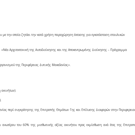
υ με την οποία ζητάει την κατά χρήση παραχώρηση έκτασης για εγκατάσταση σταυλικών
010 «Νέα Αρχιτεκτονική της Αυτοδιοίκησης και της Αποκεντρωμένης Διοίκησης – Πρόγραμμα
Οργανισμού της Περιφέρειας Δυτικής Μακεδονίας».
 ακινήτων).
).
ονίας περί συγκρότησης της Επιτροπής Θεμάτων Γης και Επίλυσης Διαφορών στην Περιφερεια
 ανωτέρου του 60% της μισθωτικής αξίας ακινήτου προς εκμίσθωση ανά έτος της Επιτροπ