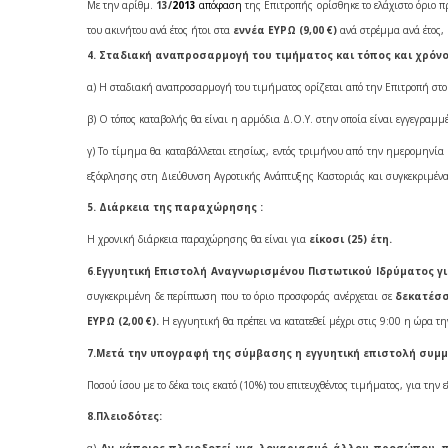
Με την αρίθμ.
13/
2013
απόφαση
της Επιτροπής ορίσθηκε το ελάχιστο όριο π
του ακινήτου ανά έτος ήτοι στα
εννέα ΕΥΡΩ (9,00 €)
ανά στρέμμα ανά έτος,
4. Σταδιακή αναπροσαρμογή του τιμήματος και τόπος και χρόνος
α) Η σταδιακή αναπροσαρμογή του τιμήματος ορίζεται από την Επιτροπή στ
β) Ο τόπος καταβολής θα είναι η αρμόδια Δ.Ο.Υ. στην οποία είναι εγγεγραμμέ
γ) Το τίμημα θα καταβάλλεται ετησίως, εντός τριμήνου από την ημερομηνί
εξόφλησης στη Διεύθυνση Αγροτικής Ανάπτυξης Καστοριάς και συγκεκριμέν
5. Διάρκεια της παραχώρησης :
Η χρονική διάρκεια παραχώρησης θα είναι για
είκοσι (25) έτη.
6
.
Εγγυητική Επιστολή Αναγνωρισμένου Πιστωτικού Ιδρύματος γ
συγκεκριμένη δε περίπτωση που το όριο προσφοράς ανέρχεται σε
δεκατέσσ
ΕΥΡΩ (2,00 €).
Η εγγυητική θα πρέπει να κατατεθεί μέχρι στις 9:00 η ώρα τ
7.Μετά την υπογραφή της σύμβασης η εγγυητική επιστολή συμμ
Ποσού ίσου με το δέκα τοις εκατό (10%) του επιτευχθέντος τιμήματος, για 
8.Πλειοδότες: