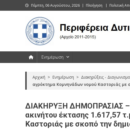
Skip
Πέμπτη, 06 Αυγούστου, 2026
Πλοήγηση
Πολιτική Α
to
content
Περιφέρεια Δυτικής Μακεδονί
Ενημέρωση
Αρχική
>
Ενημέρωση
>
Διακηρύξεις - Διαγωνισμο
αγρόκτημα Κομνηνάδων νομού Καστοριάς με σ
ΔΙΑΚΗΡΥΞΗ ΔΗΜΟΠΡΑΣΙΑΣ – Γ
ακινήτου έκτασης 1.617,57 τ
Καστοριάς με σκοπό την δημι