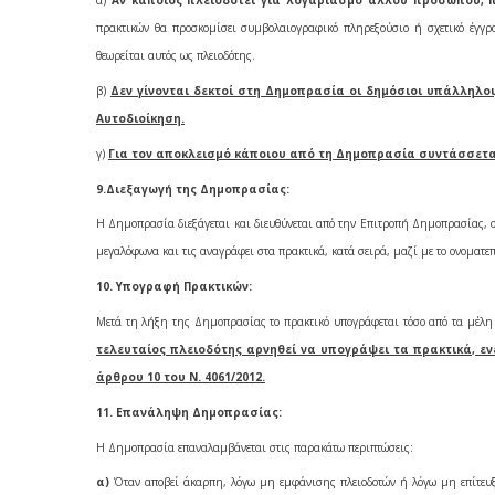
α)
Αν κάποιος πλειοδοτεί για λογαριασμό άλλου προσώπου, 
πρακτικών θα προσκομίσει συμβολαιογραφικό πληρεξούσιο ή σχετικό έγγρ
θεωρείται αυτός ως πλειοδότης.
β)
Δεν γίνονται δεκτοί στη Δημοπρασία οι δημόσιοι υπάλληλοι
Αυτοδιοίκηση.
γ)
Για τον αποκλεισμό κάποιου από τη Δημοπρασία συντάσσετα
9.Διεξαγωγή της Δημοπρασίας:
H
Δημοπρασία διεξάγεται και διευθύνεται από την Επιτροπή Δημοπρασίας, οι
μεγαλόφωνα και τις αναγράφει στα πρακτικά, κατά σειρά, μαζί με το ονοματε
10. Υπογραφή Πρακτικών:
Μετά τη λήξη της Δημοπρασίας το πρακτικό υπογράφεται τόσο από τα μέλη τ
τελευταίος πλειοδότης αρνηθεί να υπογράψει τα πρακτικά, ε
άρθρου 10 του Ν. 4061/2012.
11. Επανάληψη Δημοπρασίας:
H
Δημοπρασία επαναλαμβάνεται στις παρακάτω περιπτώσεις:
α)
Όταν αποβεί άκαρπη, λόγω μη εμφάνισης πλειοδοτών ή λόγω μη επίτευξ