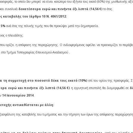
ροσφοράς, το οποίο δεν μπορεί
να είναι κατώτερο του εξήντα τοις εκατό (60%) της μισθωτικής αξ
 και συνολικά
δεκατέσσερα ευρώ και πενήντα έξι λεπτά (14,56 €)
το έτος.
 καταβολής του (άρθρο 10 Ν. 4061/2012:
ο
5%
ανά έτος της τελικής τιμής που θα προκύψει μετά την δημοπρασία.
νος ο πλειοδότης.
α που ορίζει η απόφαση της παραχώρησης. Ο ενδιαφερόμενος οφείλει να προσκομίζει το παράβο
α στο Τμήμα Τοπογραφίας-Εποικισμού-Αναδασμού .
ια τη συμμετοχή στο ποσοστό δέκα τοις εκατό (10%)
επί του ορίου της προσφοράς.
Σ
ερα ευρώ και πενήντα έξι λεπτά (14,56 €)
η εγγυητική επιστολή θα διαμορφωθεί σε
δ
ην
14 Ιανουαρίου 2014
.
ετοχής αντικαθίσταται με άλλη:
την εξασφάλιση της καταβολής του τιμήματος και την τήρηση των όρων της απόφασης παραχώρηση