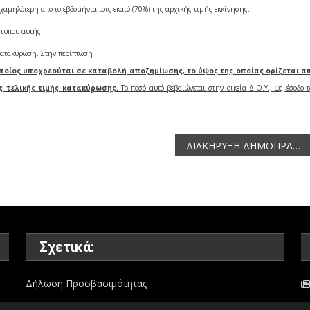
χαμηλότερη από το εβδομήντα τοις εκατό (70%) της αρχικής τιμής εκκίνησης.
 τύπου αυτής.
 κατακύρωση. Στην περίπτωση
ποίος υποχρεούται σε καταβολή αποζημίωσης, το ύψος της οποίας ορίζεται α
 τελικής τιμής κατακύρωσης.
Το ποσό αυτό βεβαιώνεται στην οικεία Δ.Ο.Υ., ως έσοδο τ
ΔΙΑΚΗΡΥΞΗ ΔΗΜΟΠΡΑΣΙΑΣ-Για την παραχώρηση κατά χρήση ακινήτου έκτασης 6.113,05 τ.μ. στο αγρόκτημα Λιθιάς, νομού Καστοριάς για αναπτυξιακούς σκοπούς
Σχετικά:
Δήλωση Προσβασιμότητας