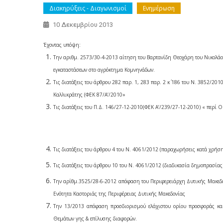
Διακηρύξεις - Διαγωνισμοί
Ενημέρωση
10 Δεκεμβρίου 2013
Έχοντας υπόψη:
Την αριθμ. 2573/30-4-2013 αίτηση του Βαρτανίδη Θεοχάρη του Νικολάο
εγκαταστάσεων στο αγρόκτημα Κομνηνάδων.
Τις διατάξεις του άρθρου 282 παρ. 1, 283 παρ. 2 κ΄ 186 του Ν. 3852/2
Καλλικράτης (ΦΕΚ 87/Α’/2010»
Τις διατάξεις του Π.Δ. 146/27-12-2010(ΦΕΚ Α’/239/27-12-2010) « περί 
Τις διατάξεις του άρθρου 4 του Ν. 4061/2012 (παραχωρήσεις κατά χρήση
Τις διατάξεις του άρθρου 10 του Ν. 4061/2012 (διαδικασία δημοπρασίας
Την αρίθμ.3525/28-6-2012 απόφαση του Περιφερειάρχη Δυτικής Μακεδ
Ενότητα Καστοριάς της Περιφέρειας Δυτικής Μακεδονίας
Την 13/2013 απόφαση προσδιορισμού ελάχιστου ορίου προσφοράς και
Θεμάτων γης & επίλυσης διαφορών.