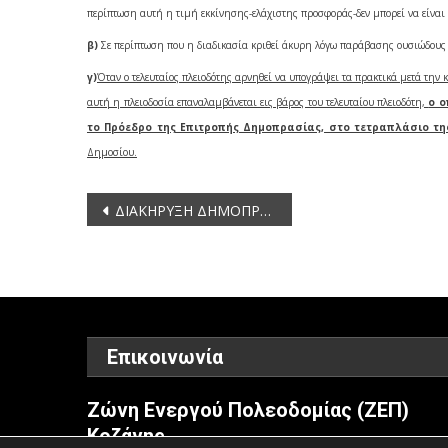
περίπτωση αυτή η τιμή εκκίνησης-ελάχιστης προσφοράς-δεν μπορεί να είναι 
β)
Σε περίπτωση που η διαδικασία κριθεί άκυρη λόγω παράβασης ουσιώδους
γ)
Όταν ο τελευταίος πλειοδότης αρνηθεί να υπογράψει τα πρακτικά μετά την
αυτή η πλειοδοσία επαναλαμβάνεται εις βάρος του τελευταίου πλειοδότη,
ο ο
το Πρόεδρο της Επιτροπής Δημοπρασίας, στο τετραπλάσιο της
Δημοσίου.
Πλοήγηση
ΔΙΑΚΗΡΥΞΗ ΔΗΜΟΠΡΑΣΙΑΣ – Για την παραχώρηση κατά χρήση ακινήτου έκτασης 9.555,94 τ.μ. στο αγρόκτημα Οινόης, νομού Καστοριάς με σκοπό την παραγωγή τροφίμων φυτικής ή ζωικής προέλευσης.
άρθρων
Επικοινωνία
Ζώνη Ενεργού Πολεοδομίας (ΖΕΠ)
Κοζάνης