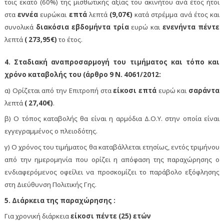
τοις εκατό (60%) της μισθωτικής αξίας του ακινήτου ανά έτος ήτοι
στα
εννέα
ευρώκαι
επτά
λεπτά
(9,07€)
κατά στρέμμα ανά έτος και
συνολικά
διακόσια εβδομήντα τρία
ευρώ και
ενενήντα πέντε
λεπτά
( 273,95€)
το έτος.
4. Σταδιακή αναπροσαρμογή του τιμήματος και τόπο και
χρόνο καταβολής του (άρθρο 9 Ν. 4061/2012:
α) Ορίζεται από την Επιτροπή στα
είκοσι επτά
ευρώ και
σαράντα
λεπτά
( 27,40€)
.
β) Ο τόπος καταβολής θα είναι η αρμόδια Δ.Ο.Υ. στην οποία είναι
εγγεγραμμένος ο πλειοδότης.
γ) Ο χρόνος του τιμήματος θα καταβάλλεται ετησίως, εντός τριμήνου
από την ημερομηνία που ορίζει η απόφαση της παραχώρησης ο
ενδιαφερόμενος οφείλει να προσκομίζει το παράβολο εξόφλησης
στη Διεύθυνση Πολιτικής Γης.
5. Διάρκεια της παραχώρησης :
Για χρονική διάρκεια
είκοσι πέντε (25) ετών