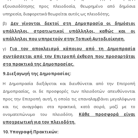
εξουσιοδότησης προς πλειοδοσία, θεωρημένο από δημόσια
υπηρεσία, διαφορετικά θεωρείται αυτός ως πλειοδότης.
β)
Δεν γίνονται δεκτοί στη Δημοπρασία οι δημόσιοι
υπάλληλοι, στρατιωτικοί υπάλληλοι, καθώς και οι
υπάλληλοι που υπηρετούν στην Τοπική Αυτοδιοίκηση.
γ)
Για τον αποκλεισμό κάποιου από τη Δημοπρασία
συντάσσεται από την Επιτροπή έκθεση που προσαρτάται
στα πρακτικά της Δημοπρασίας.
9.Διεξαγωγή της Δημοπρασίας:
H
Δημοπρασία διεξάγεται και διευθύνεται από την Επιτροπή
Δημοπρασίας, οι δε προσφορές των πλειοδοτών απευθύνονται
προς την Επιτροπή αυτή, η οποία τις επαναλαμβάνει μεγαλόφωνα
και τις αναγράφει στα πρακτικά, κατά σειρά, μαζί με το
ονοματεπώνυμο του πλειοδότη.
Κάθε προσφορά είναι
υποχρεωτική για τον πλειοδότη.
10. Υπογραφή Πρακτικών: