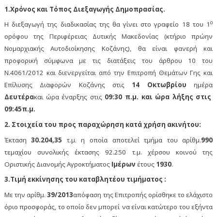
1.Χρόνος και Τόπος Διεξαγωγής Δημοπρασίας.
ο
Η διεξαγωγή της διαδικασίας της θα γίνει στο γραφείο 18 του 1
ορόφου της Περιφέρειας Δυτικής Μακεδονίας (κτήριο πρώην
Νομαρχιακής Αυτοδιοίκησης Κοζάνης), θα είναι φανερή και
προφορική σύμφωνα με τις διατάξεις του άρθρου 10 του
Ν.4061/2012 και διενεργείται από την Επιτροπή Θεμάτων Γης και
Επίλυσης Διαφορών Κοζάνης στις
14 Οκτωβρίου
ημέρα
Δευτέρα
και ώρα έναρξης στις
09:30 π.μ. και ώρα λήξης στις
09:45π.μ.
2. Στοιχεία του προς παραχώρηση κατά χρήση ακινήτου:
Έκταση
30.204,35
τ.μ. η οποία αποτελεί τμήμα του αρίθμ
.
990
τεμαχίου συνολικής έκτασης 92.250 τ.μ. χέρσου κοινού της
Οριστικής Διανομής Αγροκτήματος
Ιμέρων
έτους
1930
.
3.Τιμή εκκίνησης του καταβλητέου τιμήματος :
Με την αρίθμ.
39/2013
απόφαση της Επιτροπής ορίσθηκε το ελάχιστο
όριο προσφοράς, το οποίο δεν μπορεί
να είναι κατώτερο του εξήντα