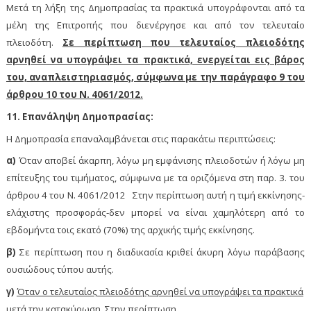
Μετά τη λήξη της Δημοπρασίας τα πρακτικά υπογράφονται από τα
μέλη της Επιτροπής που διενέργησε και από τον τελευταίο
πλειοδότη.
Σε περίπτωση που τελευταίος πλειοδότης
αρνηθεί να υπογράψει τα πρακτικά, ενεργείται εις βάρος
του, αναπλειστηριασμός, σύμφωνα με την παράγραφο 9 του
άρθρου 10 του Ν. 4061/2012.
11. Επανάληψη Δημοπρασίας:
H
Δημοπρασία επαναλαμβάνεται στις παρακάτω περιπτώσεις:
α)
Όταν αποβεί άκαρπη, λόγω μη εμφάνισης πλειοδοτών ή λόγω μη
επίτευξης του τιμήματος, σύμφωνα με τα οριζόμενα στη παρ. 3. του
άρθρου 4 του Ν. 4061/2012 Στην περίπτωση αυτή η τιμή εκκίνησης-
ελάχιστης προσφοράς-δεν μπορεί να είναι χαμηλότερη από το
εβδομήντα τοις εκατό (70%) της αρχικής τιμής εκκίνησης.
β)
Σε περίπτωση που η διαδικασία κριθεί άκυρη λόγω παράβασης
ουσιώδους τύπου αυτής.
γ)
Όταν ο τελευταίος πλειοδότης αρνηθεί να υπογράψει τα πρακτικά
μετά την κατακύρωση. Στην περίπτωση