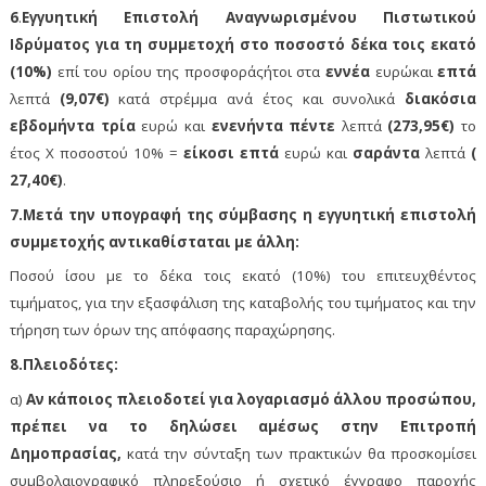
6
.
Εγγυητική Επιστολή Αναγνωρισμένου Πιστωτικού
Ιδρύματος για τη συμμετοχή στο ποσοστό δέκα τοις εκατό
(10%)
επί του ορίου της προσφοράςήτοι στα
εννέα
ευρώκαι
επτά
λεπτά
(9,07€)
κατά στρέμμα ανά έτος και συνολικά
διακόσια
εβδομήντα τρία
ευρώ και
ενενήντα πέντε
λεπτά
(273,95€)
το
έτος Χ ποσοστού 10% =
είκοσι επτά
ευρώ και
σαράντα
λεπτά
(
27,40€)
.
7.Μετά την υπογραφή της σύμβασης η εγγυητική επιστολή
συμμετοχής αντικαθίσταται με άλλη:
Ποσού ίσου με το δέκα τοις εκατό (10%) του επιτευχθέντος
τιμήματος, για την εξασφάλιση της καταβολής του τιμήματος και την
τήρηση των όρων της απόφασης παραχώρησης.
8.Πλειοδότες:
α)
Αν κάποιος πλειοδοτεί για λογαριασμό άλλου προσώπου,
πρέπει να το δηλώσει αμέσως στην Επιτροπή
Δημοπρασίας,
κατά την σύνταξη των πρακτικών θα προσκομίσει
συμβολαιογραφικό πληρεξούσιο ή σχετικό έγγραφο παροχής