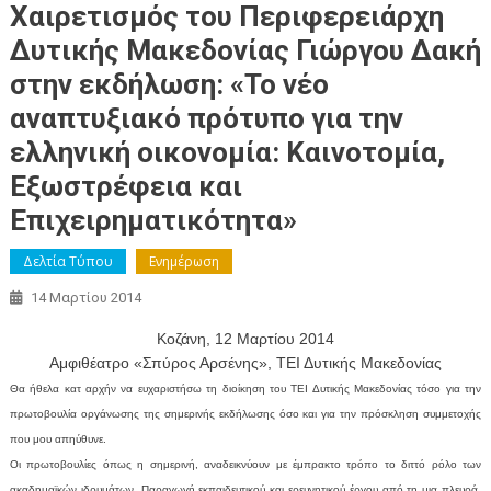
Χαιρετισμός του Περιφερειάρχη
Δυτικής Μακεδονίας Γιώργου Δακή
στην εκδήλωση: «Το νέο
αναπτυξιακό πρότυπο για την
ελληνική οικονομία: Καινοτομία,
Εξωστρέφεια και
Επιχειρηματικότητα»
Δελτία Τύπου
Ενημέρωση
14 Μαρτίου 2014
Κοζάνη, 12 Μαρτίου 2014
Αμφιθέατρο «Σπύρος Αρσένης», ΤΕΙ Δυτικής Μακεδονίας
Θα ήθελα κατ αρχήν να ευχαριστήσω τη διοίκηση του ΤΕΙ Δυτικής Μακεδονίας τόσο για την
πρωτοβουλία οργάνωσης της σημερινής εκδήλωσης όσο και για την πρόσκληση συμμετοχής
που μου απηύθυνε.
Οι πρωτοβουλίες όπως η σημερινή, αναδεικνύουν με έμπρακτο τρόπο το διττό ρόλο των
ακαδημαϊκών ιδρυμάτων. Παραγωγή εκπαιδευτικού και ερευνητικού έργου από τη μια πλευρά,