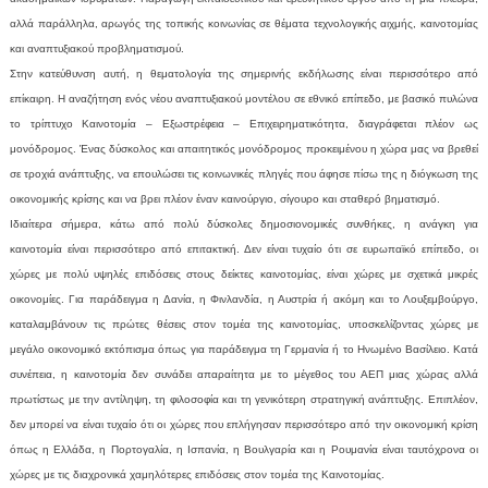
αλλά παράλληλα, αρωγός της τοπικής κοινωνίας σε θέματα τεχνολογικής αιχμής, καινοτομίας
και αναπτυξιακού προβληματισμού.
Στην κατεύθυνση αυτή, η θεματολογία της σημερινής εκδήλωσης είναι περισσότερο από
επίκαιρη. Η αναζήτηση ενός νέου αναπτυξιακού μοντέλου σε εθνικό επίπεδο, με βασικό πυλώνα
το τρίπτυχο Καινοτομία – Εξωστρέφεια – Επιχειρηματικότητα, διαγράφεται πλέον ως
μονόδρομος. Ένας δύσκολος και απαιτητικός μονόδρομος προκειμένου η χώρα μας να βρεθεί
σε τροχιά ανάπτυξης, να επουλώσει τις κοινωνικές πληγές που άφησε πίσω της η διόγκωση της
οικονομικής κρίσης και να βρει πλέον έναν καινούργιο, σίγουρο και σταθερό βηματισμό.
Ιδιαίτερα σήμερα, κάτω από πολύ δύσκολες δημοσιονομικές συνθήκες, η ανάγκη για
καινοτομία είναι περισσότερο από επιτακτική. Δεν είναι τυχαίο ότι σε ευρωπαϊκό επίπεδο, οι
χώρες με πολύ υψηλές επιδόσεις στους δείκτες καινοτομίας, είναι χώρες με σχετικά μικρές
οικονομίες. Για παράδειγμα η Δανία, η Φινλανδία, η Αυστρία ή ακόμη και το Λουξεμβούργο,
καταλαμβάνουν τις πρώτες θέσεις στον τομέα της καινοτομίας, υποσκελίζοντας χώρες με
μεγάλο οικονομικό εκτόπισμα όπως για παράδειγμα τη Γερμανία ή το Ηνωμένο Βασίλειο. Κατά
συνέπεια, η καινοτομία δεν συνάδει απαραίτητα με το μέγεθος του ΑΕΠ μιας χώρας αλλά
πρωτίστως με την αντίληψη, τη φιλοσοφία και τη γενικότερη στρατηγική ανάπτυξης. Επιπλέον,
δεν μπορεί να είναι τυχαίο ότι οι χώρες που επλήγησαν περισσότερο από την οικονομική κρίση
όπως η Ελλάδα, η Πορτογαλία, η Ισπανία, η Βουλγαρία και η Ρουμανία είναι ταυτόχρονα οι
χώρες με τις διαχρονικά χαμηλότερες επιδόσεις στον τομέα της Καινοτομίας.