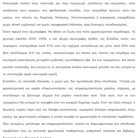
Καινοτομία λοιπόν στην ανάπτυξη και στην παραγωγή προϊόντων και υπηρεσιών, στην
αναζήτηση νέων αγορών, στις εφοδιαστικές αλυσίδες, στην προμήθεια πρώτων υλών και
κυρίως, στο σύνολο της δημόσιας διοίκησης. Αποσπασματικές ή ευκαιριακές παρεμβάσεις
χωρίς εθνικό σχεδιασμό και χωρίς περιφερειακή διάσταση, είναι δυστυχώς καταδικασμένες.
Όσον αφορά στην εξωστρέφεια, θα ήθελα να δώσω ένα πολύ χαρακτηριστικό παράδειγμα. Τη
χρονική περίοδο 2002- 2008, ο κατ εξοχήν εξωστρεφής κλάδος της Ελλάδας αυτός του
τουρισμού, συντηρήθηκε κατά 67% από την εγχώρια κατανάλωση και μόνο κατά 33% από
ξένο συνάλλαγμα. Επί της ουσίας, ανακυκλώσαμε τον εθνικό μας πλούτο και στηρίξαμε την
εσωτερική κατανάλωση με σχεδόν μηδενική προστιθέμενη αξία. Εκ των πραγμάτων, ένα τέτοιο
μοντέλο ανάπτυξης δεν μπορεί να το συντηρήσει κανένα οικονομικό μοντέλο και δεν μπορεί να
το υποστηρίξει καμία οικονομική σχολή.
Επιπλέον, τις τελευταίες δεκαετίες, η χώρα μας δεν προσέλκυσε ξένες επενδύσεις. Υπήρξε μια
χαρακτηριστική και ευρεία «δαιμονοποίηση» της επιχειρηματικότητας μεγάλης κλίμακας, με
αποτέλεσμα να βιώνουμε σήμερα ένα μεγάλο επενδυτικό κενό. Ένα κενό, που εκ των
πραγμάτων δεν μπορεί να καλυφθεί από τον αναιμικό δημόσιο τομέα. Από την άλλη πλευρά, ο
ιδιωτικός τομέας πέρα από την έλλειψη ρευστότητας, παραμένει ιδιαίτερα επιφυλακτικός λόγω
κυρίως της φορολογικής ασάφειας η οποία συνεχίζει να χαρακτηρίζει το επενδυτικό περιβάλλον.
Πριν επομένως μιλήσουμε για επιχειρηματικότητα, πρέπει να διαμορφώσουμε ένα επενδυτικό
περιβάλλον που να αποπνέει φορολογική σταθερότητα, ρυθμιστική συνέπεια και βεβαίως,
διοικητική και κυβερνητική συνέχεια.