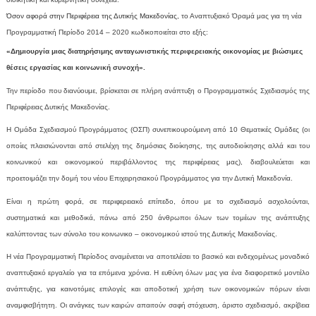
Όσον αφορά στην Περιφέρεια της Δυτικής Μακεδονίας,
το
Αναπτυξιακό Όραμά μας
για τη νέα
Προγραμματική Περίοδο 2014 – 2020 κωδικοποιείται στο εξής:
«Δημιουργία μιας διατηρήσιμης ανταγωνιστικής περιφερειακής οικονομίας με βιώσιμες
θέσεις εργασίας και κοινωνική συνοχή».
Την περίοδο που διανύουμε, βρίσκεται σε πλήρη ανάπτυξη ο Προγραμματικός Σχεδιασμός της
Περιφέρειας Δυτικής Μακεδονίας.
Η Ομάδα Σχεδιασμού Προγράμματος (ΟΣΠ) συνεπικουρούμενη από 10 Θεματικές Ομάδες (οι
οποίες πλαισιώνονται από στελέχη της δημόσιας διοίκησης, της αυτοδιοίκησης αλλά και του
κοινωνικού και οικονομικού περιβάλλοντος της περιφέρειας μας), διαβουλεύεται και
προετοιμάζει την δομή του νέου Επιχειρησιακού Προγράμματος για την Δυτική Μακεδονία.
Είναι η πρώτη φορά, σε περιφερειακό επίπεδο, όπου με το σχεδιασμό ασχολούνται,
συστηματικά και μεθοδικά, πάνω από 250 άνθρωποι όλων των τομέων της ανάπτυξης
καλύπτοντας των σύνολο του κοινωνικο – οικονομικού ιστού της Δυτικής Μακεδονίας.
Η νέα Προγραμματική Περίοδος αναμένεται να αποτελέσει το βασικό και ενδεχομένως μοναδικό
αναπτυξιακό εργαλείο για τα επόμενα χρόνια. Η ευθύνη όλων μας για ένα διαφορετικό μοντέλο
ανάπτυξης, για καινοτόμες επιλογές και αποδοτική χρήση των οικονομικών πόρων είναι
αναμφισβήτητη. Οι ανάγκες των καιρών απαιτούν σαφή στόχευση, άριστο σχεδιασμό, ακρίβεια