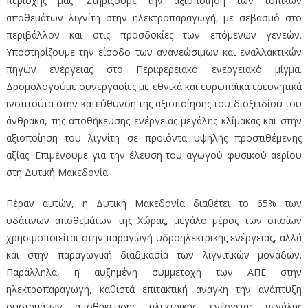
περιοχής μας. Στηρίζουμε την αξιοποίηση των τοπικών
αποθεμάτων λιγνίτη στην ηλεκτροπαραγωγή, με σεβασμό στο
περιβάλλον και στις προσδοκίες των επόμενων γενεών.
Υποστηρίζουμε την είσοδο των ανανεώσιμων και εναλλακτικών
πηγών ενέργειας στο Περιφερειακό ενεργειακό μίγμα.
Δρομολογούμε συνεργασίες με εθνικά και ευρωπαϊκά ερευνητικά
ινστιτούτα στην κατεύθυνση της αξιοποίησης του διοξειδίου του
άνθρακα, της αποθήκευσης ενέργειας μεγάλης κλίμακας και στην
αξιοποίηση του λιγνίτη σε προϊόντα υψηλής προστιθέμενης
αξίας. Επιμένουμε για την έλευση του αγωγού φυσικού αερίου
στη Δυτική Μακεδονία.
Πέραν αυτών, η Δυτική Μακεδονία διαθέτει το 65% των
υδάτινων αποθεμάτων της Χώρας, μεγάλο μέρος των οποίων
χρησιμοποιείται στην παραγωγή υδροηλεκτρικής ενέργειας, αλλά
και στην παραγωγική διαδικασία των λιγνιτικών μονάδων.
Παράλληλα, η αυξημένη συμμετοχή των ΑΠΕ στην
ηλεκτροπαραγωγή, καθιστά επιτακτική ανάγκη την ανάπτυξη
συστημάτων αποθήκευσης ηλεκτρικής ενέργειας μεγάλης