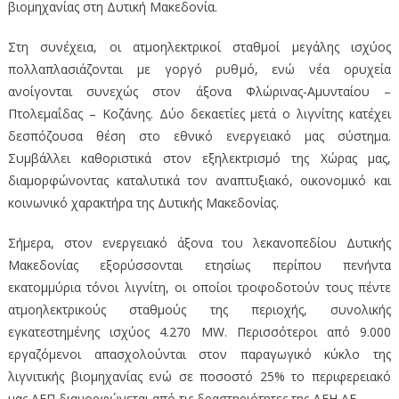
βιομηχανίας στη Δυτική Μακεδονία.
Στη συνέχεια, οι ατμοηλεκτρικοί σταθμοί μεγάλης ισχύος
πολλαπλασιάζονται με γοργό ρυθμό, ενώ νέα ορυχεία
ανοίγονται συνεχώς στον άξονα Φλώρινας-Αμυνταίου –
Πτολεμαΐδας – Κοζάνης. Δύο δεκαετίες μετά ο λιγνίτης κατέχει
δεσπόζουσα θέση στο εθνικό ενεργειακό μας σύστημα.
Συμβάλλει καθοριστικά στον εξηλεκτρισμό της Χώρας μας,
διαμορφώνοντας καταλυτικά τον αναπτυξιακό, οικονομικό και
κοινωνικό χαρακτήρα της Δυτικής Μακεδονίας.
Σήμερα, στον ενεργειακό άξονα του λεκανοπεδίου Δυτικής
Μακεδονίας εξορύσσονται ετησίως περίπου πενήντα
εκατομμύρια τόνοι λιγνίτη, οι οποίοι τροφοδοτούν τους πέντε
ατμοηλεκτρικούς σταθμούς της περιοχής, συνολικής
εγκατεστημένης ισχύος 4.270 MW. Περισσότεροι από 9.000
εργαζόμενοι απασχολούνται στον παραγωγικό κύκλο της
λιγνιτικής βιομηχανίας ενώ σε ποσοστό 25% το περιφερειακό
μας ΑΕΠ διαμορφώνεται από τις δραστηριότητες της ΔΕΗ ΑΕ.