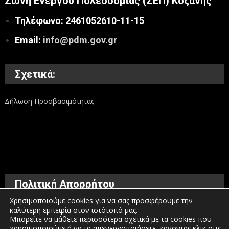
Ζώνη Ενεργού Πολεοδομίας (ΖΕΠ) Κοζάνης
Τηλέφωνο: 2461052610-11-15
Email:
info@pdm.gov.gr
Σχετικά:
Δήλωση Προσβασιμότητας
Πολιτική Απορρήτου
Χρησιμοποιούμε cookies για να σας προσφέρουμε την
καλύτερη εμπειρία στον ιστότοπό μας.
Όροι χρήσης
Μπορείτε να μάθετε περισσότερα σχετικά με τα cookies που
χρησιμοποιούμε ή να τα απενεργοποιήσετε, κάνοντας κλικ στις