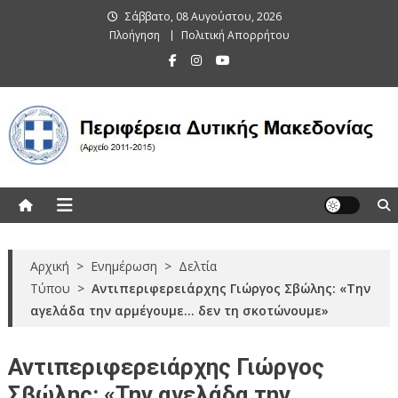
Skip
Σάββατο, 08 Αυγούστου, 2026
to
Πλοήγηση
Πολιτική Απορρήτου
content
Περιφέρεια Δυτικής Μακεδονίας
(Αρχείο 2011-2015)
Αρχική
>
Ενημέρωση
>
Δελτία
Τύπου
>
Αντιπεριφερειάρχης Γιώργος Σβώλης: «Την
αγελάδα την αρμέγουμε… δεν τη σκοτώνουμε»
Αντιπεριφερειάρχης Γιώργος
Σβώλης: «Την αγελάδα την