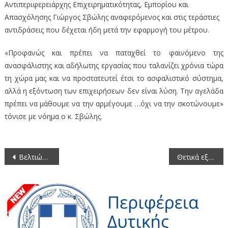
Αντιπεριφερειάρχης Επιχειρηματικότητας, Εμπορίου και
Απασχόλησης Γιώργος Σβώλης αναφερόμενος και στις τεράστιες
αντιδράσεις που δέχεται ήδη μετά την εφαρμογή του μέτρου.
«Προφανώς και πρέπει να παταχθεί το φαινόμενο της
ανασφάλιστης και αδήλωτης εργασίας που ταλανίζει χρόνια τώρα
τη χώρα μας και να προστατευτεί έτσι το ασφαλιστικό σύστημα,
αλλά η εξόντωση των επιχειρήσεων δεν είναι λύση. Την αγελάδα
πρέπει να μάθουμε να την αρμέγουμε …όχι να την σκοτώνουμε»
τόνισε με νόημα ο κ. Σβώλης.
Πλοήγηση
Βελτιώνεται η Εθνική Οδός στο τμήμα Κοζάνη – Κόμβος Καλαμιάς
Θετικά εξελίσσεται η πορεία των έργων στο Δήμο Εορδαίας
άρθρων