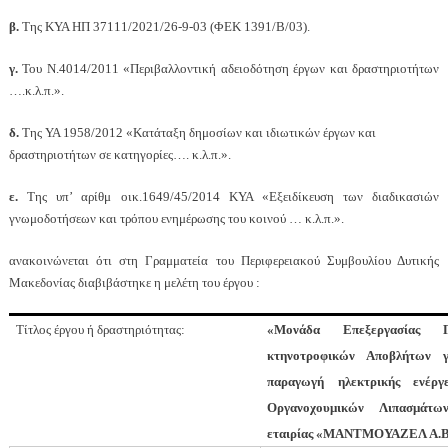
β.
Της ΚΥΑ ΗΠ 37111/2021/26-9-03 (ΦΕΚ 1391/Β/03).
γ.
Του Ν.4014/2011 «Περιβαλλοντική αδειοδότηση έργων και δραστηριοτήτων
….κ.λ.π.».
δ.
Της ΥΑ 1958/2012 «Κατάταξη δημοσίων και ιδιωτικών έργων και
δραστηριοτήτων σε κατηγορίες…. κ.λ.π.».
ε.
Της υπ’ αρίθμ οικ.1649/45/2014 ΚΥΑ «Εξειδίκευση των διαδικασιών
γνωμοδοτήσεων και τρόπου ενημέρωσης του κοινού … κ.λ.π.».
ανακοινώνεται ότι στη Γραμματεία του Περιφερειακού Συμβουλίου Δυτικής
Μακεδονίας διαβιβάστηκε η μελέτη του έργου :
Τίτλος έργου ή δραστηριότητας:
«Μονάδα Επεξεργασίας Γ
κτηνοτροφικών Αποβλήτων γ
παραγωγή ηλεκτρικής ενέργ
Οργανοχουμικών Λιπασμάτω
εταιρίας «ΜΑΝΤΜΟΥΑΖΕΛ Α.Β