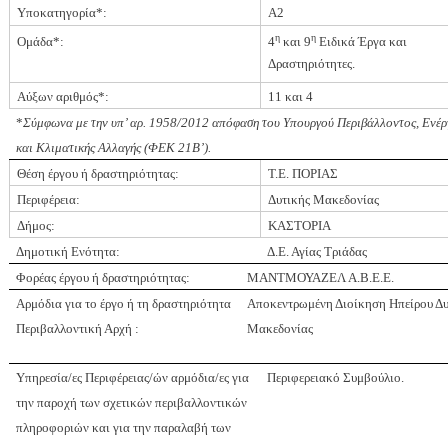
Υποκατηγορία*:
A
2
η
η
Ομάδα*:
4
και 9
Ειδικά Έργα και
Δραστηριότητες.
Αύξων αριθμός*:
11 και 4
*
Σύμφωνα με την υπ’ αρ. 1958/2012 απόφαση του Υπουργού Περιβάλλοντος, Ενέρ
και Κλιματικής Αλλαγής (ΦΕΚ 21Β’).
Θέση έργου ή δραστηριότητας:
Τ.Ε. ΠΟΡΙΑΣ
Περιφέρεια:
Δυτικής Μακεδονίας
Δήμος:
ΚΑΣΤΟΡΙΑ
Δημοτική Ενότητα:
Δ.Ε. Αγίας Τριάδας
Φορέας έργου ή δραστηριότητας:
ΜΑΝΤΜΟΥΑΖΕΛ Α.Β.Ε.Ε.
Αρμόδια για το έργο ή τη δραστηριότητα
Αποκεντρωμένη Διοίκηση Ηπείρου Δυ
Περιβαλλοντική Αρχή :
Μακεδονίας
Υπηρεσία/ες Περιφέρειας/ών αρμόδια/ες για
Περιφερειακό Συμβούλιο.
την παροχή των σχετικών περιβαλλοντικών
πληροφοριών και για την παραλαβή των