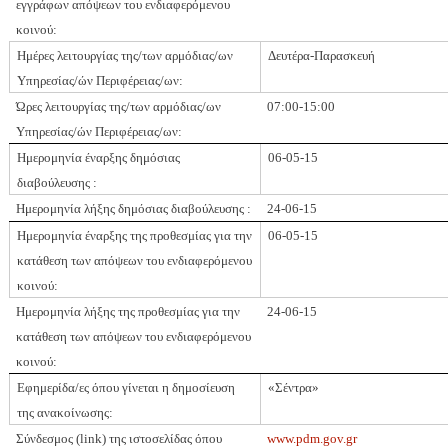
εγγράφων απόψεων του ενδιαφερόμενου
κοινού:
Ημέρες λειτουργίας της/των αρμόδιας/ων
Δευτέρα-Παρασκευή
Υπηρεσίας/ών Περιφέρειας/ων:
Ώρες λειτουργίας της/των αρμόδιας/ων
07:00-15:00
Υπηρεσίας/ών Περιφέρειας/ων:
Ημερομηνία έναρξης δημόσιας
06-0
5
-15
διαβούλευσης :
Ημερομηνία λήξης δημόσιας διαβούλευσης :
24-0
6
-15
Ημερομηνία έναρξης της προθεσμίας για την
06-0
5
-15
κατάθεση των απόψεων του ενδιαφερόμενου
κοινού:
Ημερομηνία λήξης της προθεσμίας για την
24-0
6
-15
κατάθεση των απόψεων του ενδιαφερόμενου
κοινού:
Εφημερίδα/ες όπου γίνεται η δημοσίευση
«Σέντρα»
της ανακοίνωσης:
Σύνδεσμος (
link
) της ιστοσελίδας όπου
www.pdm.gov.gr