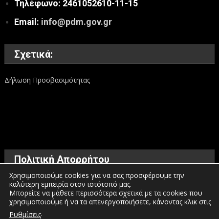
Τηλέφωνο: 2461052610-11-15
Email:
info@pdm.gov.gr
Σχετικά:
Δήλωση Προσβασιμότητας
Πολιτική Απορρήτου
Χρησιμοποιούμε cookies για να σας προσφέρουμε την
καλύτερη εμπειρία στον ιστότοπό μας.
Όροι χρήσης
Μπορείτε να μάθετε περισσότερα σχετικά με τα cookies που
χρησιμοποιούμε ή να τα απενεργοποιήσετε, κάνοντας κλικ στις
Πολιτική προστασίας προσωπικών δεδομένων
.
Ρυθμίσεις