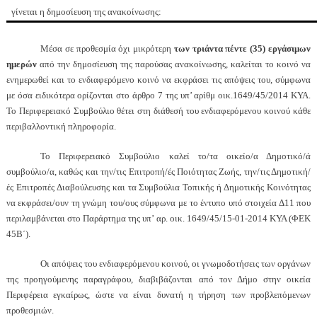
γίνεται η δημοσίευση της ανακοίνωσης:
Μέσα σε προθεσμία όχι μικρότερη
των τριάντα πέντε (35) εργάσιμων
ημερών
από την δημοσίευση της παρούσας ανακοίνωσης, καλείται το κοινό να
ενημερωθεί και το ενδιαφερόμενο κοινό να εκφράσει τις απόψεις του, σύμφωνα
με όσα ειδικότερα ορίζονται στο άρθρο 7 της υπ’ αρίθμ οικ.1649/45/2014 ΚΥΑ.
Το Περιφερειακό Συμβούλιο θέτει στη διάθεσή του ενδιαφερόμενου κοινού κάθε
περιβαλλοντική πληροφορία.
Το Περιφερειακό Συμβούλιο καλεί το/τα οικείο/α Δημοτικό/ά
συμβούλιο/α, καθώς και την/τις Επιτροπή/ές Ποιότητας Ζωής, την/τις Δημοτική/
ές Επιτροπές Διαβούλευσης και τα Συμβούλια Τοπικής ή Δημοτικής Κοινότητας
να εκφράσει/ουν τη γνώμη του/ους σύμφωνα με το έντυπο υπό στοιχεία Δ11 που
περιλαμβάνεται στο Παράρτημα της υπ’ αρ. οικ. 1649/45/15-01-2014 ΚΥΑ (ΦΕΚ
45Β΄).
Οι απόψεις του ενδιαφερόμενου κοινού, οι γνωμοδοτήσεις των οργάνων
της προηγούμενης παραγράφου, διαβιβάζονται από τον Δήμο στην οικεία
Περιφέρεια εγκαίρως, ώστε να είναι δυνατή η τήρηση των προβλεπόμενων
προθεσμιών.